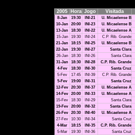
2005
Hora
Jogo
Visitada
8-Jan
19:30
INI-21
U. Micaelense B
10-Jan
20:00
INI-23
U. Micaelense B
13-Jan
18:30
INI-22
U. Micaelense A
15-Jan
19:30
INI-24
C.P. Rib. Grande
21-Jan
18:15
INI-25
U. Micaelense B
22-Jan
19:30
INI-27
Santa Clara
26-Jan
18:30
INI-26
Santa Clara
31-Jan
18:30
INI-28
C.P. Rib. Grande
4-Fev
18:30
INI-30
Santa Cruz
5-Fev
17:45
INI-39
C.P. Rib. Grande
5-Fev
19:00
INI-31
Santa Cruz
12-Fev
20:30
INI-37
U. Micaelense A
14-Fev
20:00
INI-33
U. Micaelense A
15-Fev
18:30
INI-29
Santa Clara
19-Fev
20:00
INI-32
Santa Clara
26-Fev
20:30
INI-40
U. Micaelense A
27-Fev
10:30
INI-34
Santa Cruz
4-Mar
18:15
INI-35
C.P. Rib. Grande
5-Mar
19:30
INI-36
Santa Cruz