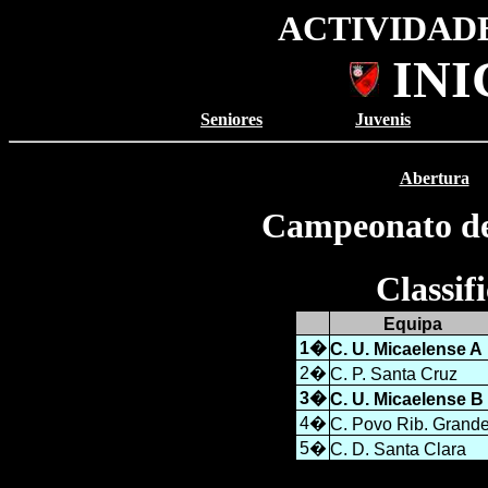
ACTIVIDADE
INI
Seniores
Juvenis
Abertura
Campeonato de
Classi
Equipa
1�
C. U. Micaelense A
2�
C. P. Santa Cruz
3�
C. U. Micaelense B
4�
C. Povo Rib. Grand
5�
C. D. Santa Clara