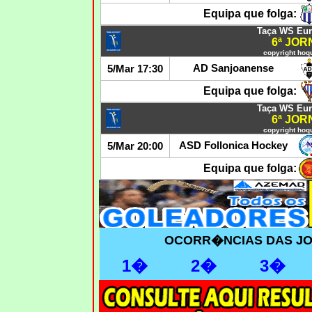
Equipa que folga:
Taça WS Euro
6ª JO
copyright hoqu
AD Sanjoanense
5/Mar 17:30
Equipa que folga:
Taça WS Euro
6ª JO
copyright hoqu
ASD Follonica Hockey
5/Mar 20:00
Equipa que folga:
OCORR�NCIAS DAS JO
1�
2�
3�