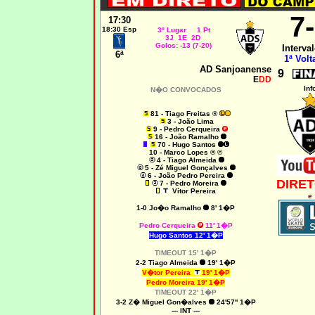
7
17:30
18:30 Esp
3º Lugar 1 Pt
3J 1E 2D
Golos: -13 (7-20)
Interval
6ª
1ª Volt
AD Sanjoanense
9
E
DD
Inf
N�O CONVOCADOS
81 - Tiago Freitas ®
3 - João Lima
9 - Pedro Cerqueira
16 - João Ramalho
70 - Hugo Santos
10 - Marco Lopes ® ©
4 - Tiago Almeida
5 - Zé Miguel Gonçalves
6 - João Pedro Pereira
DIRET
7 - Pedro Moreira
Vítor Pereira
e
1-0
Jo�o Ramalho
8' 1�P
Pedro Cerqueira
11' 1�P
Hugo Santos 12' 1�P
TIMEOUT 15' 1�P
2-2
Tiago Almeida
19' 1�P
V�tor Pereira
19' 1�P
Pedro Moreira 19' 1�P
TIMEOUT 22' 1�P
3-2 Z� Miguel Gon�alves
24'57'' 1�P
--- INT ---