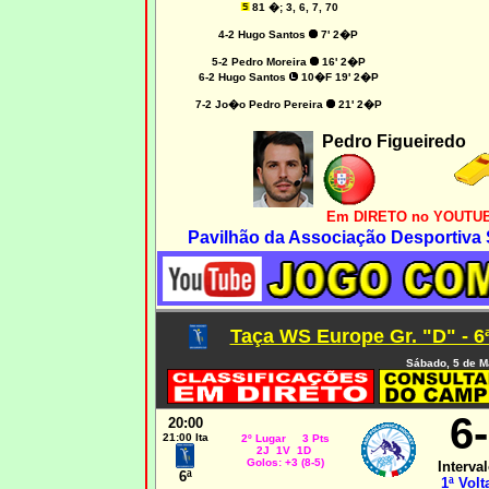
81 �; 3, 6, 7, 70
4-2
Hugo Santos
7' 2�P
5-2
Pedro Moreira
16' 2�P
6-2
Hugo Santos
10�F 19' 2�P
7-2
Jo�o Pedro Pereira
21' 2�P
Pedro Figueiredo
Em DIRETO no YOUTUB
Pavilhão da Associação Desportiva
Taça WS Europe Gr. "D" - 6
Sábado, 5 de M
6-
20:00
21:00 Ita
2º Lugar 3 Pts
2J 1V 1D
Golos: +3 (8-5)
Interval
6ª
1ª Volt