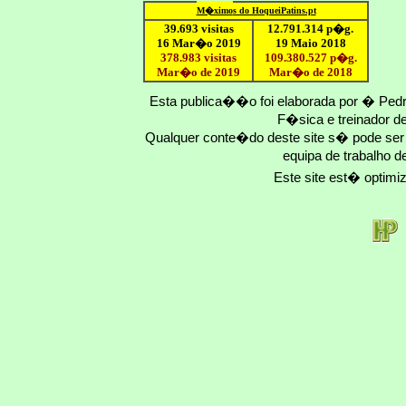
M�ximo
s do HoqueiPatins.pt
39.693 visitas
12
.791.
314
p�g.
16 Mar�o 2019
19 Maio 2018
378.983 visitas
109.
380
.
527
p�g.
Mar�o de 2019
Mar�o
de 201
8
Esta publica��o foi elaborada por � Ped
F�sica e treinador 
Qualquer conte�do deste site s� pode se
equipa de trabalho d
Este site est� optim