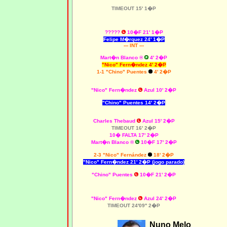
TIMEOUT 15' 1�P
?????
10�F 21' 1�P
Felipe M�rquez 24' 1�P
--- INT ---
Mart�n Blanco
®
4' 2�P
"Nico" Fern�ndez 4' 2�P
1-1 "Chino" Puentes
4' 2�P
"Nico" Fern�ndez
Azul 10' 2�P
"Chino" Puentes 14' 2�P
Charles Thebaud
Azul 15' 2�P
TIMEOUT 16' 2�P
10� FALTA 17' 2�P
Mart�n Blanco
®
10�F 17' 2�P
2-3 "Nico" Fernández
18' 2�P
"Nico" Fern�ndez 21' 2�P (jogo parado)
"Chino" Puentes
10�F 21' 2�P
"Nico" Fern�ndez
Azul 24' 2�P
TIMEOUT 24'09'' 2�P
Nuno Melo