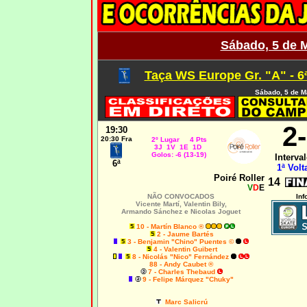
Sábado, 5 de 
Taça WS Europe Gr. "A" - 6
Sábado, 5 de M
2
19:30
20:30 Fra
2º Lugar 4 Pts
3J 1V 1E 1D
Golos: -6 (13-19)
Interval
6ª
1ª Volt
Poiré Roller
14
V
D
E
NÃO CONVOCADOS
Inf
Vicente Martí, Valentin Bily
,
Armando Sánchez e Nicolas Joguet
10 - Martín Blanco ®
2 - Jaume Bartés
3 - Benjamin "Chino" Puentes ©
4 - Valentin Guibert
8 - Nicolás "Nico" Fernández
88 - Andy Caubet ®
7 - Charles Thebaud
9 - Felipe Márquez "Chuky"
Marc Salicrú