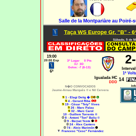
Salle de la Montpariàre au Poiré-s
Taça WS Europe Gr. "B" - 6
Sábado, 5 de M
2
19:00
20:00 Esp
3º Lugar 0 Pts
3J 3D
Golos: -7 (6-13)
Interval
6ª
1ª Volt
Igualada HC
14
DDD
Inf
N�O CONVOCADOS
Jaume-Arnau Marquès ® e Nil Cervera
1 - Elagi Deitg �
4 - Gerard Riba
19 - César "Tety" Vives
26 - Marc Palau
32 - Marc Carol
10 - Guillem Torrents ®
8 - Antoni "Ton" Baliu ©
9 - Bernat Yeste
24 - Àlex Cantero
74 - Aleix Marimón
Francesc "Cesc" Fernández