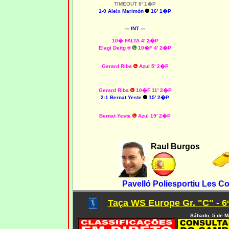
TIMEOUT 8' 1�P
1-0 Aleix Marimón
16' 1�P
--- INT ---
10� FALTA 4' 2�P
Elagi Deitg ®
10�F 4' 2�P
Gerard Riba
Azul 5' 2�P
Gerard Riba
10�F 11' 2�P
2-1 Bernat Yeste
15' 2�P
Bernat Yeste
Azul 19' 2�P
Raul Burgos
Pavelló Poliesportiu Les C
Taça WS Europe Gr. "C" - 6
Sábado, 5 de M