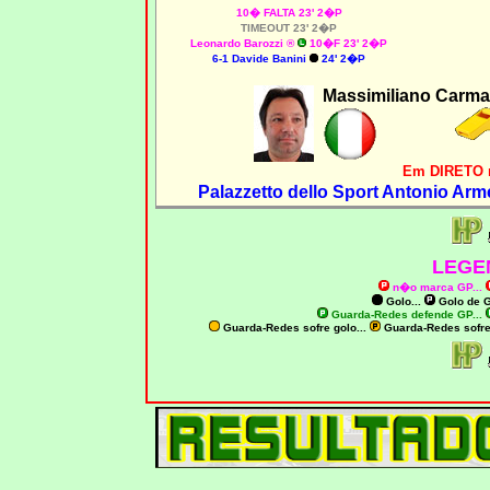
10� FALTA 23' 2�P
TIMEOUT 23' 2�P
Leonardo Barozzi
®
10�F 23' 2�P
6-1 Davide Banini
24' 2�P
Massimiliano Carma
Em DIRETO 
Palazzetto dello Sport Antonio Arm
LEGE
n�o marca GP
...
Golo...
Golo de
G
Guarda-Redes defende GP...
Guarda-Redes sofre golo...
Guarda-Redes sofr