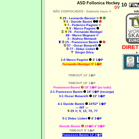
ASD Follonica Hockey
10
D
V
NÃO CONVOCADOS - Gabriele Irace ®
Inf
29 - Leonardo Barozzi ®
5 - Davide Banini
7 - Federico Pagnini ©
9 - Marco Pagnini
75 - Fernando Montigel
88 - Marco Mugnani ®
3 - Andrea Montauti
15 - Francesco Banini
57 - Oscar Bonarelli
DIRET
77 - Didac Llobet
Sérgio Silva
e
1-0 Marco Pagnini
3' 1�P
Fernando Montigel 5' 1�P
TIMEOUT 14' 1�P
TIMEOUT 18' 1�P
Francesco Banini
18' 1�P (ao lado)
2-1 Francesco Banini
18' 1�P (recarga)
3-1 Oscar Bonarelli
22' 1�P
4-1 Davide Banini
24'52'' 1�P
--- INT ---
29 ®; 5, 15, 75, 77
5-1
Didac Llobet
4' 2�P
Davide Banini
10�F 4' 2�P
TIMEOUT 8' 2�P
Francesco Banini 12' 2�P