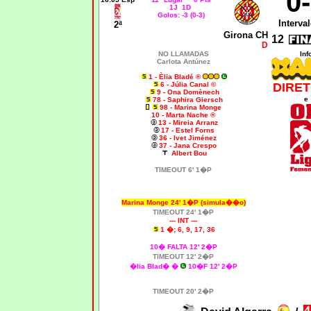
0
1J 1D
Golos: -3 (0-3)
Interval
2ª
Girona CH
12
D
NO LLAMADAS
Inf
Carlota Antúnez
1 - Èlia Bladé ®
6 - Júlia Canal ©
DIRET
9 - Ona Domènech
e
78 - Saphira Giersch
98
- Marina Monge
10 - Marta Nache ®
13 - Mireia Arranz
17 - Estel Forns
36 - Ivet Jiménez
37 - Jana Crespo
Albert Bou
TIMEOUT 6' 1�P
Marina Monge 24' 1�P (simula��o)
TIMEOUT 24' 1�P
--- INT ---
1 �; 6, 9, 17, 36
10� FALTA 12' 2�P
TIMEOUT 12' 2�P
�lia Blad� �
10�F 12' 2�P
TIMEOUT 20' 2�P