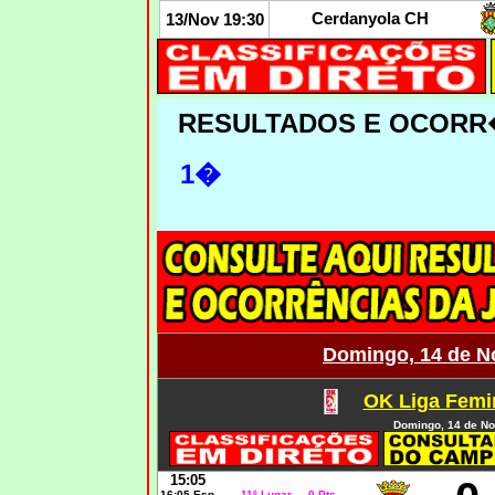
Cerdanyola CH
13/Nov 19:30
RESULTADOS E OCORR
1�
Domingo, 14 de N
OK Liga Femin
Domingo, 14 de N
15:05
16:05 Esp
11º Lugar 0 Pts