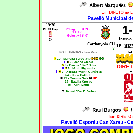
Albert Marqu�z
Em DIRETO na Ll
Pavelló Municipal de
19:30
1
20:30 Esp
2º Lugar 3 Pts
1J 1V
Golos: +4 (4-0)
Interval
2ª
Cerdanyola CH
16
V
NO LLAMADAS -
Laia Pera
Inf
10 - Mariona Surós ® ©
2 - Joana Xicota
3 - Daiana "Dai" Silva
DIRET
5 - María Figuerola
e
8 - Adriana "Adri" Guitérrez
54 - Carla Battle ®
13 - Gemma Solé
25 - Natalia Crespo
45 - Abril Battle
Daniel "Dani" Setién
Raul Burgos
Em DIRETO n
Pavelló Esportiu Can Xarau - Ce