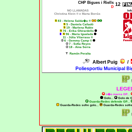
CHP Bigues i Riells
12
D
NO LLAMADAS
Inf
Christina Klein ®
e Marta Borràs
83 - Helena Salda�a ®
5 - Daniela Cañadó
19 - Marlena Rubio
76 - Erika Ghirardello
96 - Maria Igualada
11 - Júlia Vilarrasa ®
6 - Gemma Camp ©
7 - Sofía Reyes
18 - Aina Serra
Ramón Peralta
Albert Puig
/
Poliesportiu Municipal Bi
LEGE
n�o marca GP
...
Golo...
Golo de
G
Guarda-Redes defende GP...
Guarda-Redes sofre golo...
Guarda-Redes sofr