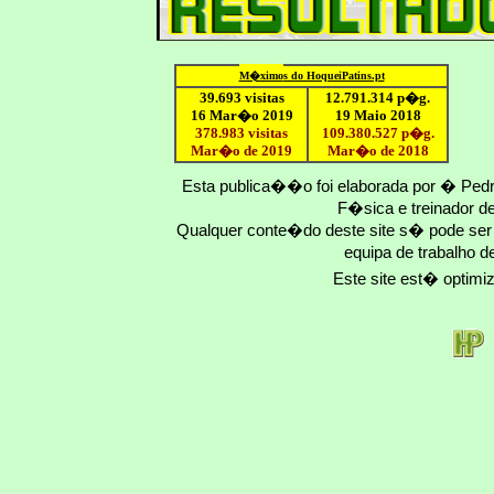
M�ximo
s do HoqueiPatins.pt
39.693 visitas
12
.791.
314
p�g.
16 Mar�o 2019
19 Maio 2018
378.983 visitas
109.
380
.
527
p�g.
Mar�o de 2019
Mar�o
de 201
8
Esta publica��o foi elaborada por � Ped
F�sica e treinador 
Qualquer conte�do deste site s� pode se
equipa de trabalho d
Este site est� optim