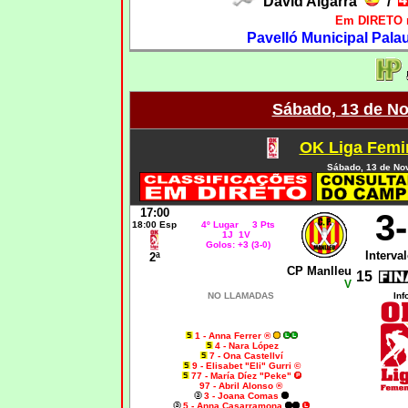
David Algarra
/
Em DIRETO n
Pavelló Municipal Palau
Sábado, 13 de N
OK Liga Femin
Sábado, 13 de No
17:00
3
18:00 Esp
4º Lugar 3 Pts
1J 1V
Golos: +3 (3-0)
Interval
2ª
CP Manlleu
15
V
NO LLAMADAS
Inf
1 - Anna Ferrer ®
4 - Nara López
7 - Ona Castellví
9 - Elisabet "Eli" Gurri ©
77 - María Díez "Peke"
97 - Abril Alonso ®
3 - Joana Comas
5 - Anna Casarramona