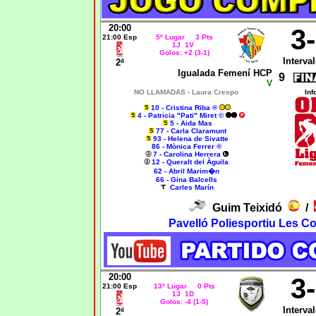
20:00
3
21:00 Esp
5º Lugar 3 Pts
1J 1V
Golos: +2 (3-1)
Interval
2ª
Igualada Femení HCP
9
V
NO LLAMADAS -
Laura Crespo
Inf
10 - Cristina Riba ®
4 - Patricia "Pati" Miret ©
5 - Aida Mas
77 - Carla Claramunt
93 - Helena de Sivatte
86 - Mònica Ferrer ®
7 - Carolina Herrera
12 - Queralt del Àguila
62 - Abril Marim�n
66 - Gina Balcells
Carles Marín
Guim Teixidó
/
Pavelló Poliesportiu Les C
20:00
3
21:00 Esp
13º Lugar 0 Pts
1J 1D
Golos: -4 (1-5)
Interval
2ª