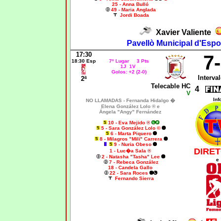
25 - Anna Bulló
49 - Maria Anglada
Jordi Boada
Xavier Valiente
Pavellò Municipal d'Espo
17:30
7
18:30 Esp
7º Lugar 3 Pts
1J 1V
Golos: +2 (2-0)
Interval
2ª
Telecable HC
4
V
Inf
NO LLAMADAS -
Fernanda Hidalgo �
Elena González Lolo ® e
Ángela "Angy" Fernández
10 - Eva Mejido ®
5 - Sara González Lolo ©
6 - Marta Piquero
8 - Milagros "Mili" Carrera
9 - Nuria Obeso
DIRET
1 - Luc�a Sala ®
2 - Natasha "Tasha" Lee
e
7 - Rebeca González
18 - Candela Gallo
22 - Sara Roces
Fernando Sierra