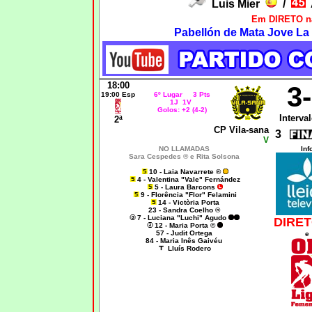
Luis Mier
/
Em DIRETO n
Pabellón de Mata Jove La 
18:00
3
19:00 Esp
6º Lugar 3 Pts
1J 1V
Golos: +2 (4-2)
Interval
2ª
CP Vila-sana
3
V
NO LLAMADAS
Inf
Sara Cespedes ® e Rita Solsona
10 - Laia Navarrete ®
4 - Valentina "Vale" Fernández
5 - Laura Barcons
9 - Florência "Flor" Felamini
14 - Victòria Porta
23 - Sandra Coelho ®
7 - Luciana "Luchi" Agudo
DIRET
12 - Maria Porta ©
57 - Judit Ortega
e
84 - Maria Inês Gaivéu
Lluís Rodero