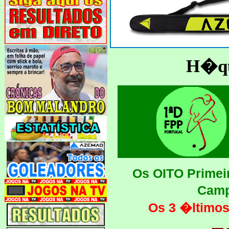
H�que
Os OITO Primeir
Camp
Os 3 �ltimo