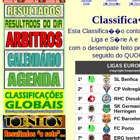
Geral
2� Divis�o
3� Div
Classifi
Esta Classifica��o cont
Liga e S�rie A
com o desempate feit
seguido do Q