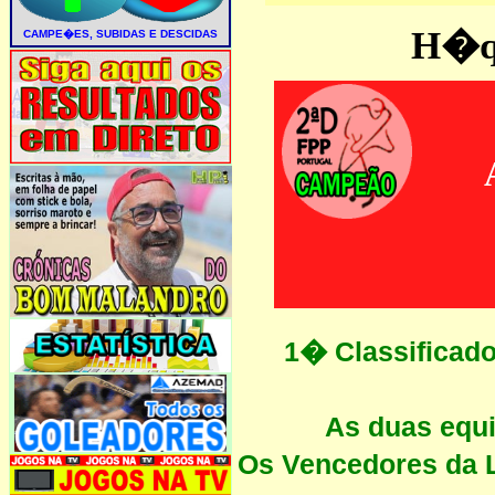
H�qu
1� Classifica
As duas equ
Os Vencedores da