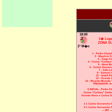
18:00
1� Luga
ZONA S
1ª M�o
1 - Pedro Chamb
2 - Maurício F
3 - Tiago Vi
4 - Carlos "Carlito
5 - Nuno Br
6 - Carlos Garra
7 - João L
8 - Samuel 
11 - André Pe
12 - Vicente 
10 - Ricardo Miranda 
TREINADOR: An
5 INICIAL - Pedro C
Carlos "Carlitos" God
Vicente Alves e Carlos
1-1 Carlos Garrancho
2-1 Carlos Garrancho
--- INT ---