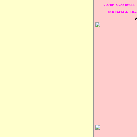
Vicente Alves n/m LD
10� FALTA da F�si
Á