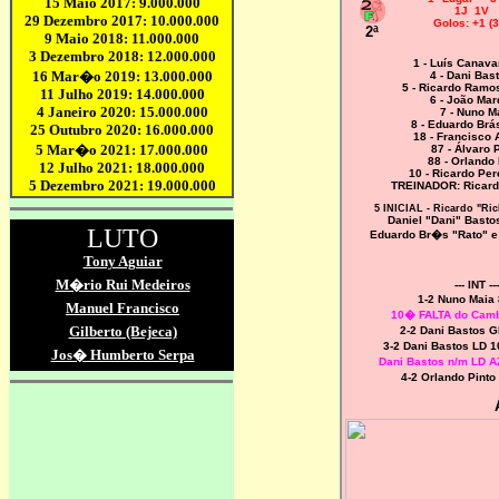
1J 1V
Golos: +1 (3
2ª
1 - Luís Canava
4 - Dani Bas
5 - Ricardo Ramo
6 - João Ma
7 - Nuno M
8 - Eduardo Brá
18 - Francisco
87 - Álvaro 
88 - Orlando 
10 - Ricardo Per
TREINADOR: Ricardo
5 INICIAL - Ricardo "Ric
Daniel "Dani" Basto
Eduardo Br�s "Rato" 
--- INT ---
1-2 Nuno Maia
10� FALTA do Camb
2-2 Dani Bastos 
3-2 Dani Bastos LD 
Dani Bastos n/m LD 
4-2 Orlando Pint