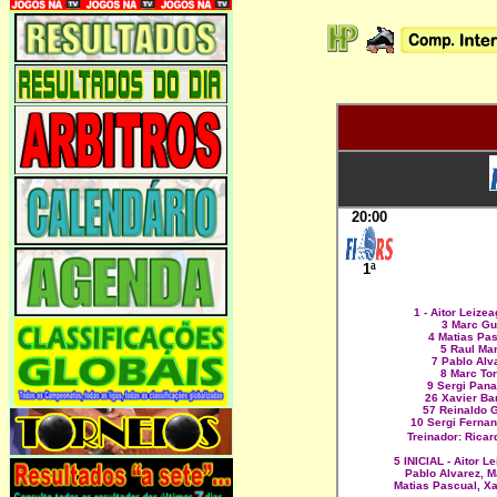
20:00
1ª
1 - Aitor Leize
3 Marc Gu
4 Matias Pa
5 Raul Mar
7 Pablo Alv
8 Marc Tor
9 Sergi Pan
26 Xavier Ba
57 Reinaldo 
10 Sergi Fernan
Treinador: Rica
5 INICIAL -
Aitor L
Pablo Alvarez, M
Matias Pascual,
Xa