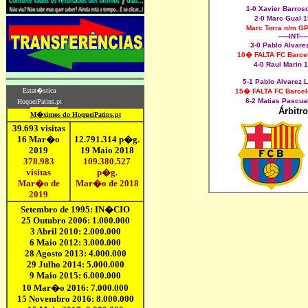
1-0 Xavier Barro
2-0 Marc Gual
Marc Torra n/m 
-----INT----
3-0 Pablo Alvar
10� FALTA FC Barc
4-0 Raul Marin
5-1 Pablo Alvarez
15� FALTA FC Barc
6-2 Matias Pascu
Árbitr