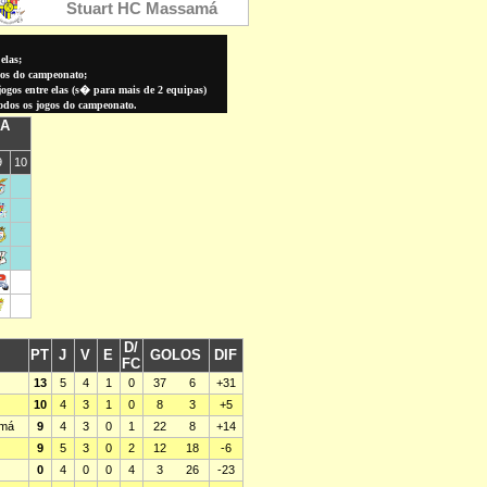
elas;
gos do campeonato;
gos entre elas (
s� para
mais de 2 equipas)
todos os jogos do campeonato.