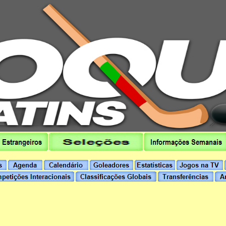
hoqueipatins.pt