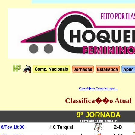
Calend�rio Completo aqui...
Classifica��o Atual