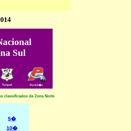
2014
acional
na Sul
Turquel
Portim�o
s classificados da Zona Norte
5�
10�