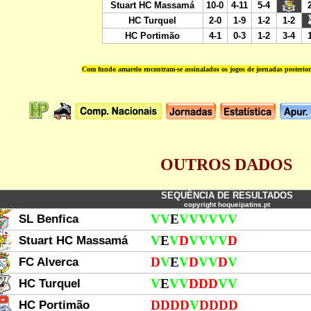
Com fundo amarelo encontram-se assinalados os jogos de jornadas posterio
OUTROS DADOS