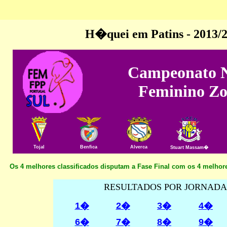
H�quei em Patins - 2013/
Campeonato N
Feminino Zo
Tojal
Benfica
Alverca
Stuart Massam�
Os 4 melhores classificados disputam a Fase Final com os 4 melhore
RESULTADOS POR JORNADA
1�
2�
3�
4�
6�
7�
8�
9�