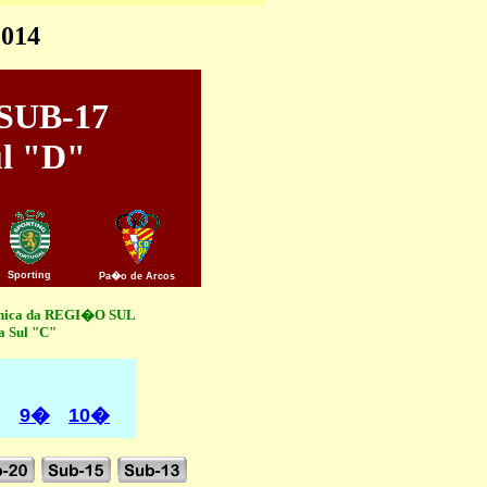
2014
 SUB-17
l "D"
Sporting
Pa�o de Arcos
 �nica da REGI�O SUL
a Sul "C"
9�
10�