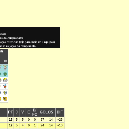
elas;
gos do campeonato;
gos entre elas (
s� para
mais de 2 equipas)
todos os jogos do campeonato.