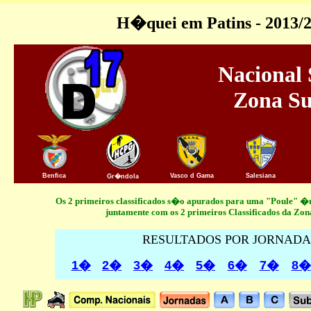
H�quei em Patins - 2013/
Nacional
Zona Su
Benfica
Vasco d Gama
Salesiana
Gr�ndola
Os 2 primeiros classificados s�o apurados para uma "Poule"
juntamente com os 2 primeiros Classificados da Zon
RESULTADOS POR JORNADA
1�
2�
3�
4�
5�
6�
7�
8�