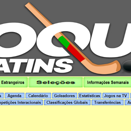
hoqueipatins.pt