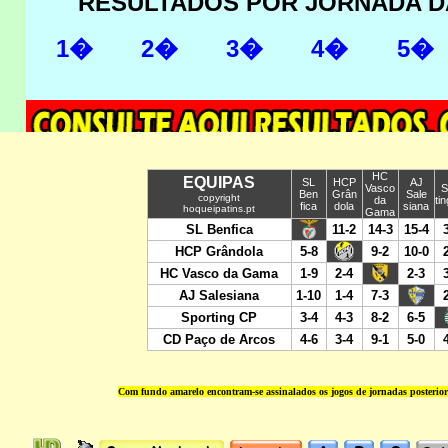
Com fundo amarelo encontram-se assinalados os jogos de jornadas posterio