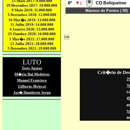
Crit�rio de Des
2
3
c
4
en
5
o