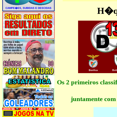
H�qu
Benfica
Bol
Os 2 primeiros clas
juntamente com 