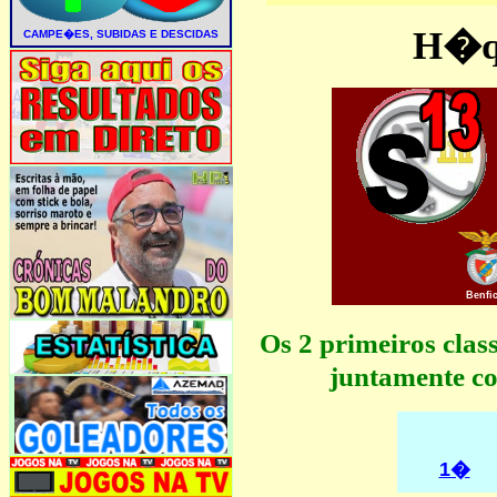
H�qu
Benfi
Os 2 primeiros cla
juntamente co
1�