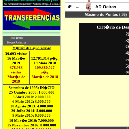
Crit�rio de Des
2
3
c
4
en
5
o