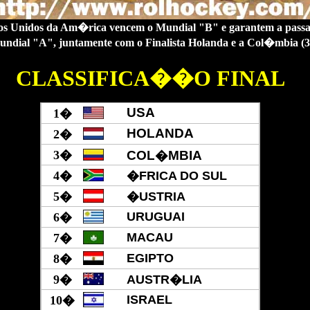
os Unidos da Am�rica vencem o Mundial "B" e garantem a pass
undial "A", juntamente com o Finalista Holanda e a Col�mbia (
CLASSIFICA��O FINAL
USA
1�
HOLANDA
2
�
3
�
COL�MBIA
4
�
�FRICA DO SUL
5�
�USTRIA
URUGUAI
6
�
MACAU
7
�
EGIPTO
8
�
9�
AUSTR�LIA
ISRAEL
10
�