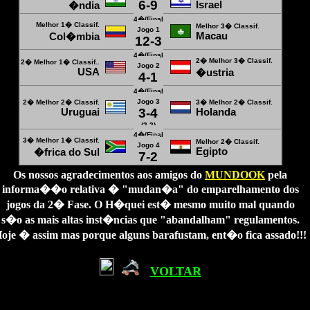
6-9
Israel
�ndia
4�/Final
Melhor 1� Classif.
Melhor 3� Classif.
Jogo 1
Macau
Col�mbia
12-3
4�/Final
2� Melhor 3� Classif.
2� Melhor 1� Classif.
.
Jogo 2
USA
�ustria
4-1
4�/Final
Jogo 3
2� Melhor 2� Classif.
3� Melhor 2� Classif.
3-4
Uruguai
Holanda
(2-2)
4�/Final
3� Melhor 1� Classif.
Melhor 2� Classif.
Jogo 4
Egipto
�frica do Sul
7-2
Os nossos agradecimentos aos amigos do
MUNDOOK
pela
informa��o relativa � "mudan�a" do emparelhamento dos
jogos da 2� Fase. O H�quei est� mesmo muito mal quando
s�o as mais altas inst�ncias que "abandalham" regulamentos.
oje � assim mas porque alguns barafustam, ent�o fica assado!!!
VOLTAR