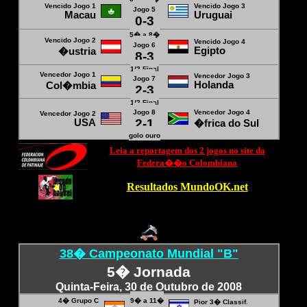
Vencido Jogo 1
Vencido Jogo 3
Jogo 5
Macau
Uruguai
0-3
5� a 8�
Vencido Jogo 2
Vencido Jogo 4
Jogo 6
Egipto
�ustria
8-3
1/2 Final
Vencedor Jogo 1
Vencedor Jogo 3
Jogo 7
Holanda
Col�mbia
2-3
1/2 Final
Jogo 8
Vencedor Jogo 4
Vencedor Jogo 2
2-1
USA
�frica do Sul
golo ouro
Leia a reportagem dos 2 jogos no site da
Federa��o Colombiana
Resultados MundoOK.net
38� Campeonato Mundial "B"
5� Jornada
Quinta-Feira, 30 de Outubro de 2008
4� Grupo C
9� a 11�
Pior 3� Classif.