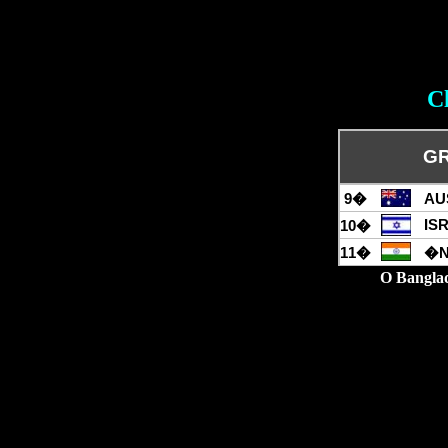
C
GR
9�
AU
IS
10�
11�
�N
O Banglad