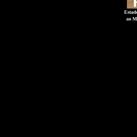
Estad
ao M