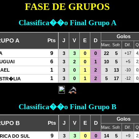
FASE DE GRUPOS
Classifica��o Final Grupo A
Golos
UPO A
Pts
J
V
E
D
Marc.
Sofr.
Dif.
Q
9
A
3
3
0
0
22
5
+17
4
6
UGUAI
3
2
0
1
10
5
+5
2
1
RAEL
3
0
1
2
3
13
-10
0
1
3
0
1
2
5
17
-12
0
STR�LIA
Classifica��o Final Grupo B
Golos
UPO B
Pts
J
V
E
D
Marc.
Sofr.
Dif.
Q
9
3
3
0
0
14
5
+9
2
ICA DO SUL