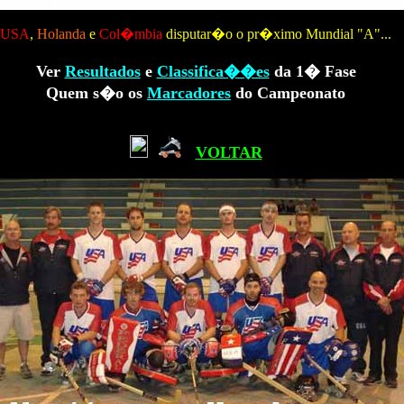
USA
,
Holanda
e
Col�mbia
disputar�o o pr�ximo Mundial "A"...
Ver
Resultados
e
Classifica��es
da 1� Fase
Quem s�o os
Marcadores
do Campeonato
VOLTAR