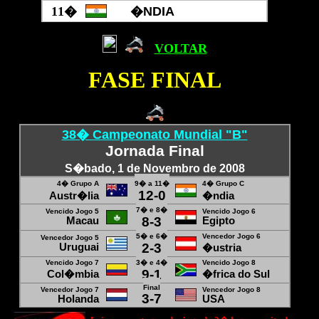
11
�
�NDIA
VOLTAR
FASE FINAL
38� Campeonato Mundial "B"
Jornada Final
S
�bado, 1 de Novembro de 2008
4� Grupo A
9� a 11�
4� Grupo C
12-0
Austr�lia
�ndia
7� e 8�
Vencido Jogo 5
Vencido Jogo 6
8-3
Macau
Egipto
5� e 6�
Vencedor Jogo
6
Vencedor Jogo
5
2-3
Uruguai
�ustria
Vencido Jogo 7
3
� e 4�
Vencido Jogo 8
9-1
Col�mbia
�frica do Sul
Final
Vencedor Jogo 7
Vencedor Jogo
8
3-7
Holanda
USA