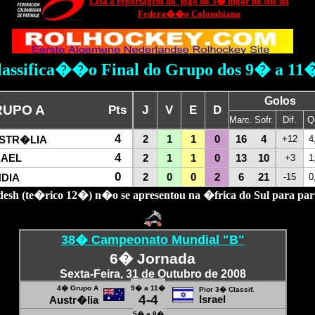
Leia a reportagem do jogo do 3� lugar no site da
Federa��o Colombiana
lassifica��o Final do Grupo dos 9� a 11
Golos
UPO A
Pts
J
V
E
D
Marc.
Sofr.
Dif.
Q
4
2
1
1
0
16
4
+12
4
STR�LIA
4
RAEL
2
1
1
0
13
10
+3
1
0
2
0
0
2
6
21
-15
0
DIA
esh (te�rico 12�) n�o se apresentou na �frica do Sul para parti
38� Campeonato Mundial "B"
6� Jornada
Sex
ta-Feira, 31 de Outubro de 2008
4� Grupo A
9� a 11�
Pior 3� Classif.
4-4
Israel
Austr�lia
5
� a 8�