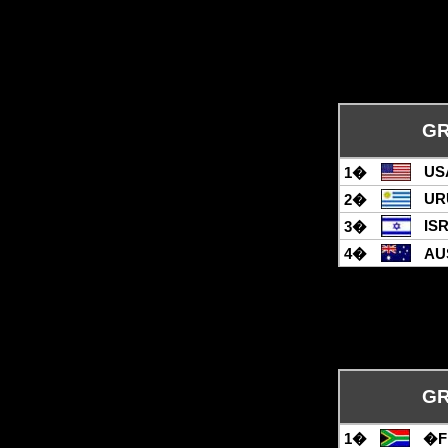
GR
US
1�
UR
2�
IS
3�
4�
AU
GR
1�
�FR