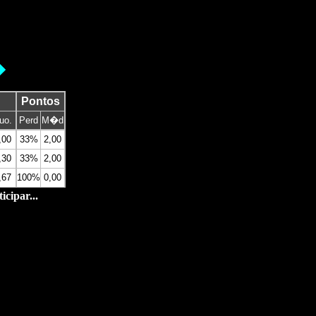
�
Pontos
uo.
Perd
M�d
,00
33%
2,00
,30
33%
2,00
,67
100%
0,00
cipar...