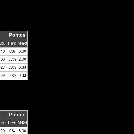
Pontos
uo.
Perd
M�d
,40
0%
3,00
,00
33%
2,00
,23
89%
0,33
,29
89%
0,33
Pontos
uo.
Perd
M�d
,20
0%
3,00