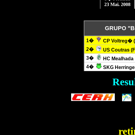
23 Mai. 2008
GRUPO "B
1�
CP Voltreg� 
2�
US Coutras (
3�
HC Mealhada 
4�
SKG
Herringe
Resu
ret