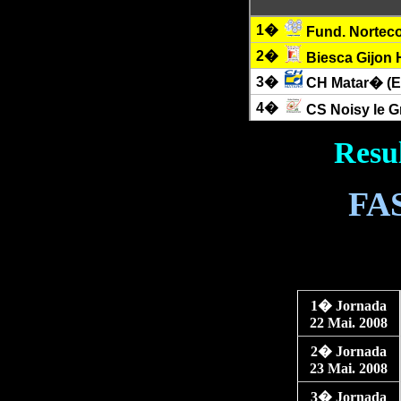
1�
Fund. Nortec
2�
Biesca Gijon 
3�
CH Matar� (E
4�
CS Noisy le G
Resu
FA
1� Jornada
22 Mai. 2008
2� Jornada
23 Mai. 2008
3� Jornada