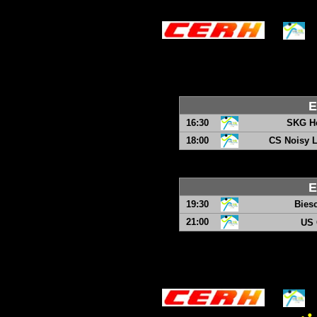
E
16:30
SKG He
18:00
CS Noisy L
E
19:30
Bies
21:00
US 