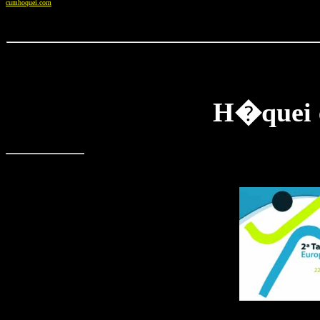
cumhoquei.com
H�quei e