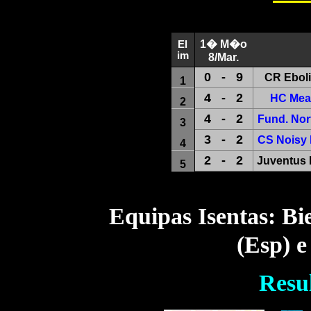
1� M�o
El
im
8/Mar.
0
-
9
CR Eboli
1
4
-
2
HC Mea
2
4
-
2
Fund. Nor
3
3
-
2
CS Noisy 
4
2
-
2
Juventus 
5
Equipas Isentas: B
(Esp) 
Resu