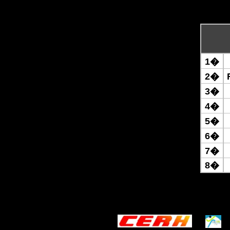
1�
2�
3�
4�
5�
6�
7�
8�