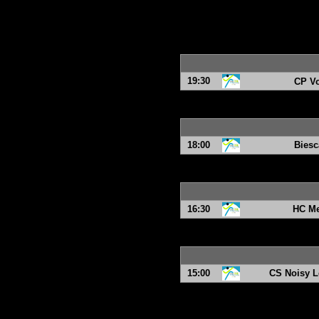
19:30
CP Vo
18:00
Biesc
16:30
HC Me
15:00
CS Noisy L