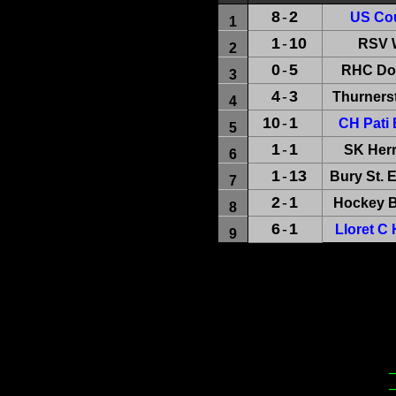
8
-
2
US Cou
1
1
-
10
RSV W
2
0
-
5
RHC Dor
3
4
-
3
Thurners
4
10
-
1
CH Pati 
5
1
-
1
SK Herr
6
1
-
13
Bury St. 
7
2
-
1
Hockey B
8
6
-
1
Lloret C
9
– 
– 