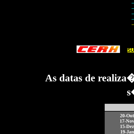
– 
– 
– 
– 
– 
SU
As datas de realiz
s
20-Out
17-Nov
15-Dez
19-Jan