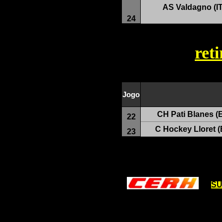
AS Valdagno (I
24
ret
Jogo
CH Pati Blanes (
22
C Hockey Lloret 
23
SU