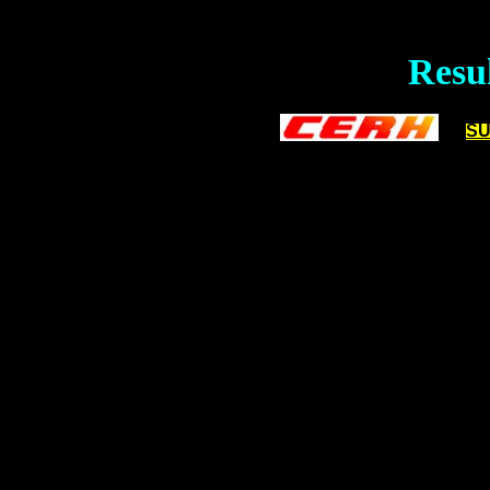
Resu
SU