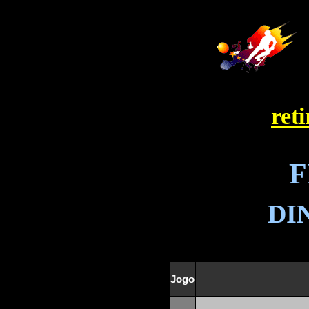
ret
F
DI
Jogo