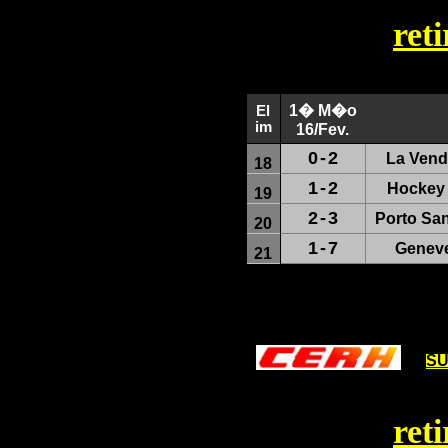
ret
1� M�o
El
im
16/Fev.
0
-
2
La Vend
18
1
-
2
Hockey 
19
2
-
3
Porto Sa
20
1
-
7
Geneve
21
SU
ret