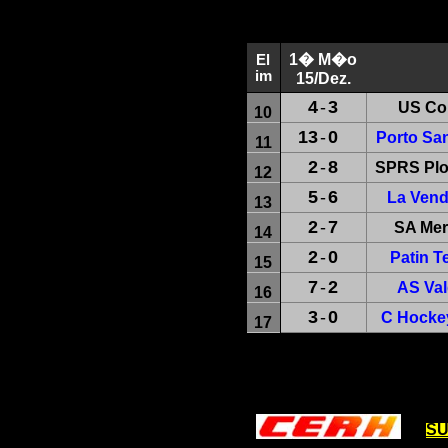
1� M�o
El
im
15/Dez.
4
-
3
US Co
10
13
-
0
Porto Sa
11
2
-
8
SPRS Plo
12
5
-
6
La Ven
13
2
-
7
SA Mer
14
2
-
0
Patin T
15
7
-
2
AS Val
16
3
-
0
C Hockey
17
SU