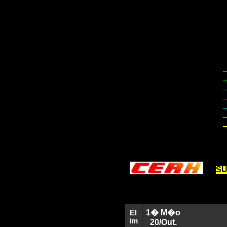
– 
– 
– 
– 
– 
– 
– 
SU
1� M�o
El
im
20/Out.