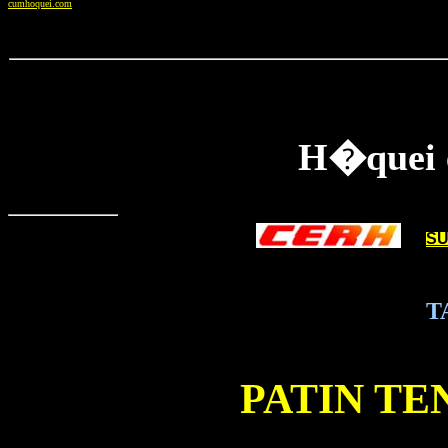
cumhoquei.com
H�quei e
SU
T
PATIN TE