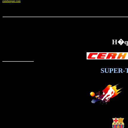
cumhoquei.com
H�qu
SUPER-T