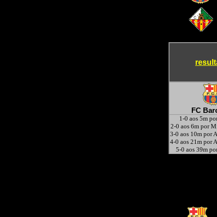
result
FC Bar
1-0 aos 5m po
2-0 aos 6m por M
3-0 aos 10m por A
4-0 aos 21m por A
5-0 aos 39m por