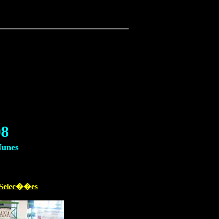
08
Nunes
Selec��es