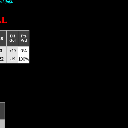
 (inf.),
AL
Dif
Pts
os
Gol
Prd
3
+19
0%
22
-19
100%