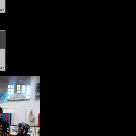
se
se