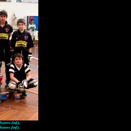
oares (inf.),
ares (inf.).