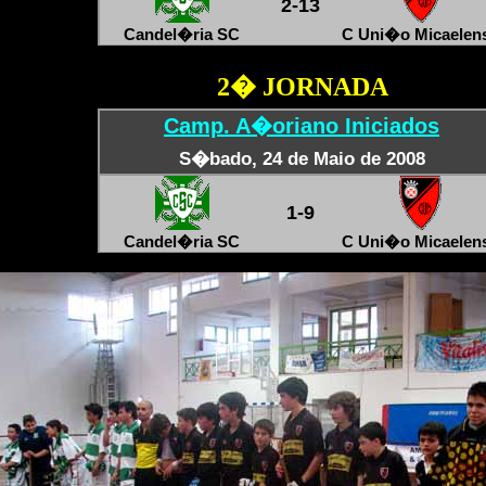
2-13
Candel�ria SC
C Uni�o Micaelen
2
� JORNADA
Camp. A�oriano Iniciados
S�bado, 24 de Maio de 2008
1-9
Candel�ria SC
C Uni�o Micaelen