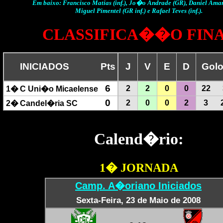
Em baixo: Francisco Matias (inf.), Jo�o Andrade (GR), Daniel Amaral
Miguel Pimentel (GR inf.) e Rafael Teves (inf.).
CLASSIFICA��O FIN
INICIADOS
Pts
J
V
E
D
Gol
6
2
2
0
0
22
1�
C Uni�o Micaelense
0
2
0
0
2
3
2�
Candel�ria SC
Calend�rio:
1� JORNADA
Camp. A�oriano Iniciados
Sexta-Feira, 23 de Maio de 2008