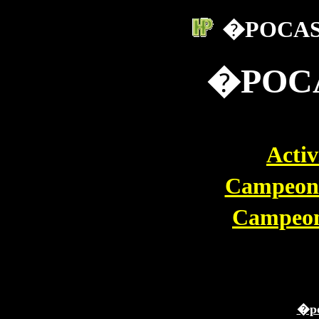
�POCAS
�POCA
Activ
Campeon
Campeon
�po