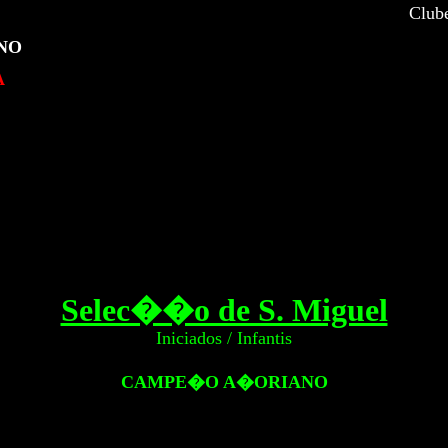
Club
NO
A
Selec��o de S. Miguel
Iniciados / Infantis
CAMPE�O A�ORIANO