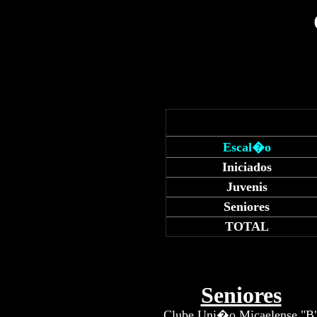
Escal�o
Iniciados
Juvenis
Seniores
TOTAL
Seniores
Clube Uni�o Micaelense "B