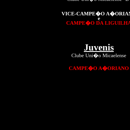
VICE-CAMPE�O A�ORIA
e
CAMPE�O DA LIGUILH
Juvenis
Clube Uni�o Micaelense
CAMPE�O A�ORIANO