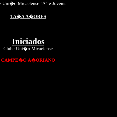
e Uni�o Micaelense "A" e Juvenis
TA�A A�ORES
Iniciados
Clube Uni�o Micaelense
CAMPE�O A�ORIANO