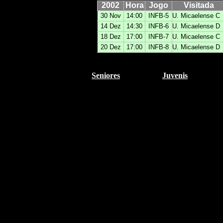
2002
Hora
Jogo
Visitada
30 Nov
14:00
INFB-5
U. Micaelense C
14 Dez
14:30
INFB-6
U. Micaelense D
18 Dez
17:00
INFB-7
U. Micaelense C
20 Dez
17:00
INFB-8
U. Micaelense D
Seniores
Juvenis