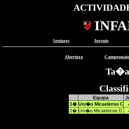
ACTIVIDADE
INFA
Seniores
Juvenis
Abertura
Campeonat
Ta�a
Classi
Equipa
J
1�
Uni�o Micaelense C
2�
Uni�o Micaelense D