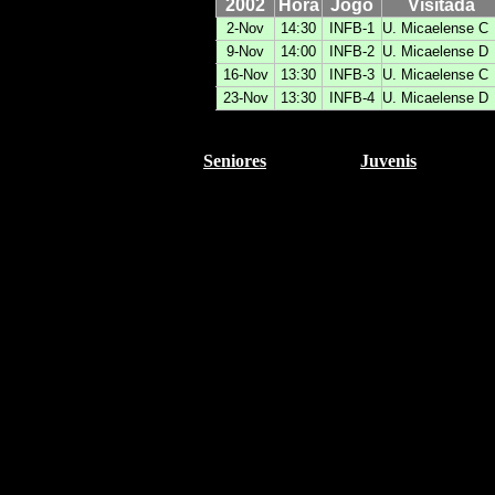
2002
Hora
Jogo
Visitada
2-Nov
14:30
INFB-1
U. Micaelense C
9-Nov
14:00
INFB-2
U. Micaelense D
16-Nov
13:30
INFB-3
U. Micaelense C
23-Nov
13:30
INFB-4
U. Micaelense D
Seniores
Juvenis