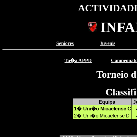
ACTIVIDADE
INFA
Seniores
Juvenis
Ta�a APPD
Campeonat
Torneio d
Classi
Equipa
J
1�
Uni�o Micaelense C
2�
Uni�o Micaelense D