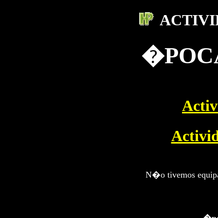
ACTIV
�POCA
Activ
Activi
N�o tivemos equip