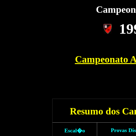
Campeon
19
Campeonato A
Resumo dos
Ca
Provas Di
Escal�o