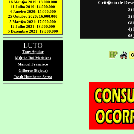
Crit�rio de Dese
2)
3)
ca
4)
os