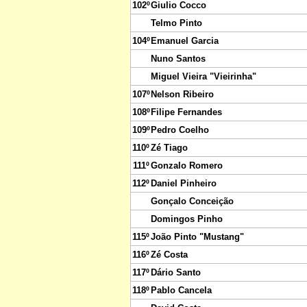
102º
Giulio Cocco
Telmo Pinto
104º
Emanuel Garcia
Nuno Santos
Miguel Vieira "Vieirinha"
107º
Nelson Ribeiro
108º
Filipe Fernandes
109º
Pedro Coelho
110º
Zé Tiago
111º
Gonzalo Romero
112º
Daniel Pinheiro
Gonçalo Conceição
Domingos Pinho
115º
João Pinto "Mustang"
116º
Zé Costa
117º
Dário Santo
118º
Pablo Cancela