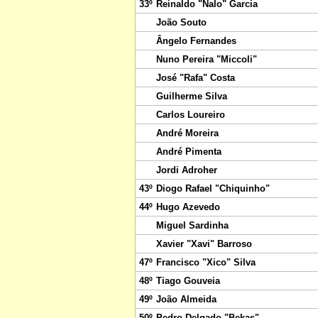
33º
Reinaldo "Nalo" Garcia
João Souto
Ângelo Fernandes
Nuno Pereira "Miccoli"
José "Rafa" Costa
Guilherme Silva
Carlos Loureiro
André Moreira
André Pimenta
Jordi Adroher
43º
Diogo Rafael "Chiquinho"
44º
Hugo Azevedo
Miguel Sardinha
Xavier "Xavi" Barroso
47º
Francisco "Xico" Silva
48º
Tiago Gouveia
49º
João Almeida
50º
Pedro Delgado "Bekas"