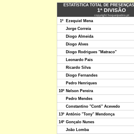
ESTATÍSTICA TOTAL DE PRESENÇAS 
1ª DIVISÃO
copyright hoqueipatins.pt
1º
Ezequiel Mena
Jorge Correia
Diogo Almeida
Diogo Alves
Diogo Rodrigues "Matraco"
Leonardo Pais
Ricardo Silva
Diogo Fernandes
Pedro Henriques
10º
Nelson Pereira
Pedro Mendes
Constantino "Conti" Acevedo
13º
António "Tony" Mendonça
14º
Gonçalo Nunes
João Lomba