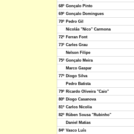
68º
Gonçalo Pinto
69º
Gonçalo Domingues
70º
Pedro Gil
Nicolás "Nico" Carmona
72º
Ferran Font
73º
Carles Grau
Nelson Filipe
75º
Gonçalo Meira
Marco Gaspar
77º
Diogo Silva
Pedro Batista
79º
Ricardo Oliveira "Caio"
80º
Diogo Casanova
81º
Carlos Nicolia
82º
Rúben Sousa "Rubinho"
Daniel Matias
84º
Vasco Luís