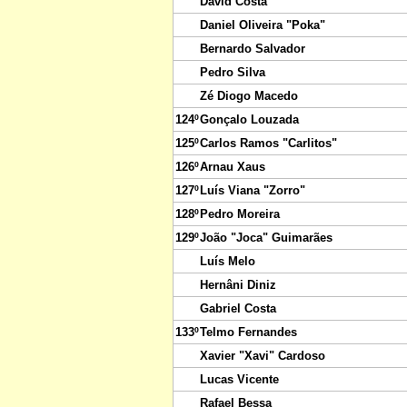
David Costa
Daniel Oliveira "Poka"
Bernardo Salvador
Pedro Silva
Zé Diogo Macedo
124º
Gonçalo Louzada
125º
Carlos Ramos "Carlitos"
126º
Arnau Xaus
127º
Luís Viana "Zorro"
128º
Pedro Moreira
129º
João "Joca" Guimarães
Luís Melo
Hernâni Diniz
Gabriel Costa
133º
Telmo Fernandes
Xavier "Xavi" Cardoso
Lucas Vicente
Rafael Bessa