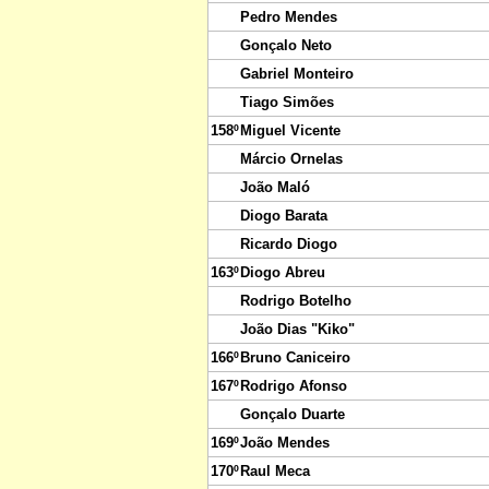
Pedro Mendes
Gonçalo Neto
Gabriel Monteiro
Tiago Simões
158º
Miguel Vicente
Márcio Ornelas
João Maló
Diogo Barata
Ricardo Diogo
163º
Diogo Abreu
Rodrigo Botelho
João Dias "Kiko"
166º
Bruno Caniceiro
167º
Rodrigo Afonso
Gonçalo Duarte
169º
João Mendes
170º
Raul Meca