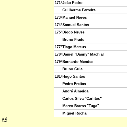
171º
João Pedro
Guilherme Ferreira
173º
Manuel Neves
174º
Samuel Santos
175º
Diogo Neves
Bruno Frade
177º
Tiago Mateus
178º
Daniel "Danny" Machial
179º
Bernardo Mendes
Bruno Guia
181º
Hugo Santos
Pedro Freitas
André Almeida
Carlos Silva "Carlitos"
Marco Barros "Tuga"
Miguel Rocha
