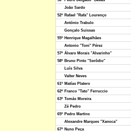
João Sardo
52º
Rafael "Rafa" Lourenço
António Trabulo
Gonçalo Suissas
55º
Henrique Magalhães
Antonio "Toni" Pérez
57º
Álvaro Morais "Alvarinho"
58º
Bruno Pinto "Serôdio"
Luís Silva
Valter Neves
61º
Matías Platero
62º
Franco "Tato" Ferruccio
63º
Tomás Moreira
Zé Pedro
65º
Pedro Martins
Alexandre Marques "Xanoca"
67º
Nuno Peça