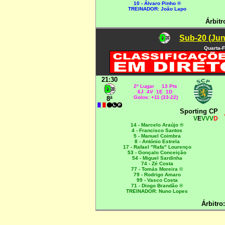
10 - Álvaro Pinho ®
TREINADOR: João Lapo
Árbitr
Sub-20 (Jun
Quarta-F
21:30
2º Lugar 13 Pts
6J 4V 1E 1D
Golos: +11 (33-22)
8ª
Sporting CP
V
E
VVV
D
14 - Marcelo Araújo ®
4 - Francisco Santos
5 - Manuel Coimbra
8 - António Estrela
17 - Rafael "Rafa" Lourenço
53 - Gonçalo Conceição
54 - Miguel Sardinha
74 - Zé Costa
77 - Tomás Moreira ©
79 - Rodrigo Amaro
99 - Vasco Costa
71 - Diogo Brandão ®
TREINADOR: Nuno Lopes
Árbitro