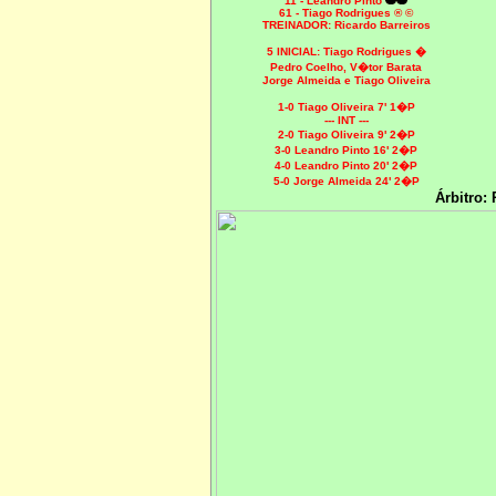
11 - Leandro Pinto
61 - Tiago Rodrigues ® ©
TREINADOR: Ricardo Barreiros
5 INICIAL:
Tiago Rodrigues �
Pedro Coelho, V�tor Barata
Jorge Almeida e Tiago Oliveira
1-0 Tiago Oliveira 7' 1�P
--- INT ---
2-0 Tiago Oliveira 9' 2�P
3-0 Leandro Pinto 16' 2�P
4-0 Leandro Pinto 20' 2�P
5-0 Jorge Almeida 24' 2�P
Árbitro: