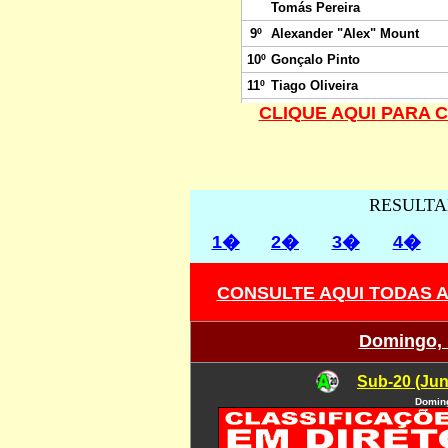
CLIQUE AQUI PARA 
RESULTA
1�
2�
3�
4�
CONSULTE AQUI TODAS 
Domingo, 
Sub-20 (Jun
Doming