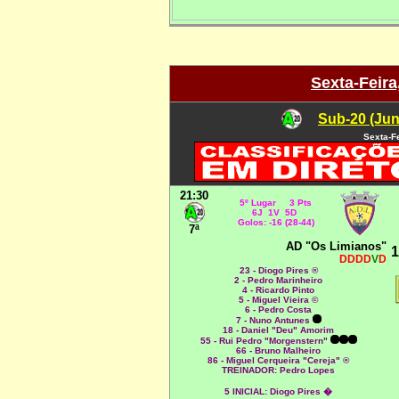
Sexta-Feira
Sub-20 (Jun
Sexta-F
21:30
5º Lugar 3 Pts
6J 1V 5D
Golos: -16 (28-44)
7ª
AD "Os Limianos"
1
DDDD
V
D
23 - Diogo Pires ®
2 - Pedro Marinheiro
4 - Ricardo Pinto
5 - Miguel Vieira ©
6 - Pedro Costa
7 - Nuno Antunes
18 - Daniel "Deu" Amorim
55 - Rui Pedro "Morgenstern"
66 - Bruno Malheiro
86 - Miguel Cerqueira "Cereja" ®
TREINADOR: Pedro Lopes
5 INICIAL:
Diogo Pires �