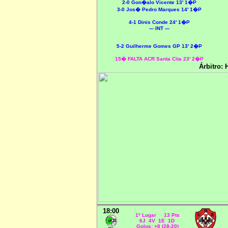
2
-0 Gon�alo Vicente 13' 1�P
3-0 Jos� Pedro Marques 14' 1�P
4-1 Dinis Conde 24' 1�P
--- INT ---
5-2 Guilherme Gomes GP 13' 2�P
15� FALTA ACR Santa Cita 23' 2�P
Árbitro: 
18:00
1º Lugar 13 Pts
6J 4V 1E 1D
Golos: +8 (28-20)