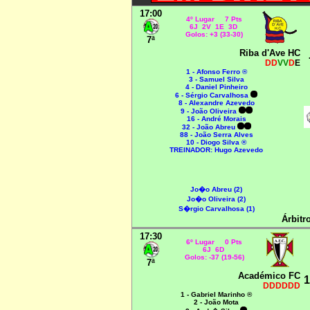
17:00
4º Lugar 7 Pts
6J 2V 1E 3D
Golos: +3 (33-30)
7ª
Riba d'Ave HC
DD
VV
D
E
1 - Afonso Ferro ®
3 - Samuel Silva
4 - Daniel Pinheiro
6 - Sérgio Carvalhosa
8 - Alexandre Azevedo
9 - João Oliveira
16 - André Morais
32 - João Abreu
88 - João Serra Alves
10 - Diogo Silva ®
TREINADOR: Hugo Azevedo
Jo�o Abreu (2)
Jo�o Oliveira (2)
S�rgio Carvalhosa (1)
Árbitr
17:30
6º Lugar 0 Pts
6J 6D
Golos: -37 (19-56)
7ª
Académico FC
1
DDDDDD
1 - Gabriel Marinho ®
2 - João Mota