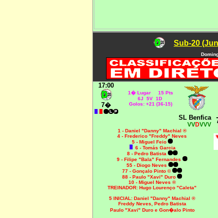
Sub-20 (Jun
Doming
17:00
1� Lugar 15 Pts
6J 5V 1D
7�
Golos: +21 (36-15)
SL Benfica
VV
D
VVV
1 - Daniel "Danny" Machial ®
4 - Frederico "Freddy" Neves
5 - Miguel Feio
6 - Tomás Garcia
8 - Pedro Batista
9 - Filipe "Bala" Fernandes
55 - Diogo Neves
77 - Gonçalo Pinto ©
88 - Paulo "Xavi" Duro
10 - Miguel Neves ®
TREINADOR: Hugo Lourenço "Caleta"
5 INICIAL:
Daniel "Danny" Machial ®
Freddy Neves, Pedro Batista
Paulo "Xavi" Duro e Gon�alo Pinto