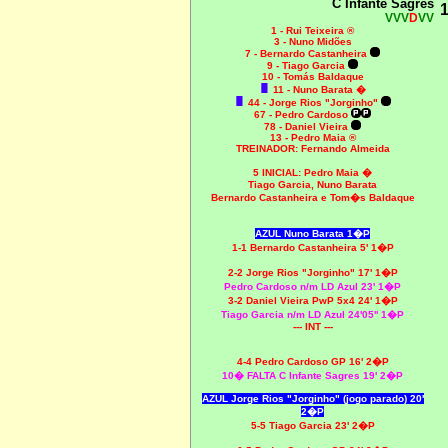
C Infante Sagres
1
VVV
D
VV
1 - Rui Teixeira ®
3 - Nuno Midões
7 - Bernardo Castanheira
9 - Tiago Garcia
10 - Tomás Baldaque
11 - Nuno Barata �
44 - Jorge Rios "Jorginho"
67 - Pedro Cardoso
78 - Daniel Vieira
13 - Pedro Maia ®
TREINADOR: Fernando Almeida
5 INICIAL:
Pedro Maia �
Tiago Garcia, Nuno Barata
Bernardo Castanheira e Tom�s Baldaque
AZUL Nuno Barata 1�P
1-1 Bernardo Castanheira 5' 1�P
2-2 Jorge Rios "Jorginho" 17' 1�P
Pedro Cardoso n/m LD Azul 23' 1�P
3-2 Daniel Vieira PwP 5x4 24' 1�P
Tiago Garcia n/m LD Azul 24'05'' 1�P
--- INT ---
4-4 Pedro Cardoso GP 16' 2�P
10� FALTA C Infante Sagres 19' 2�P
AZUL Jorge Rios "Jorginho" (jogo parado) 20'
2�P
5-5 Tiago Garcia 23' 2�P