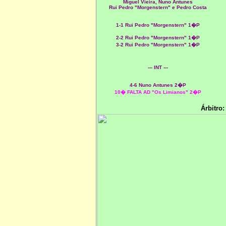
Miguel Vieira, Nuno Antunes
Rui Pedro "Morgenstern" e Pedro Costa
1
-1 Rui Pedro "Morgenstern" 1�P
2-2 Rui Pedro "Morgenstern" 1�P
3
-2 Rui Pedro "Morgenstern" 1�P
--- INT ---
4
-6 Nuno Antunes 2�P
10� FALTA AD "Os Limianos" 2�P
Árbitro