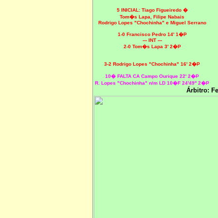
5 INICIAL:
Tiago Figueiredo �
Tom�s Lapa, Filipe Nabais
Rodrigo Lopes "Chochinha" e Miguel Serrano
1-0 Francisco Pedro 14' 1�P
--- INT ---
2-0 Tom�s Lapa 3' 2�P
3-2 Rodrigo Lopes "Chochinha" 16' 2�P
10� FALTA CA Campo Ourique 22' 2�P
R. Lopes "Chochinha" n/m LD 10�F 24'49'' 2�P
Árbitro: F