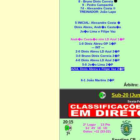
8 - Bruno Dinis Correia
9 - Pedro Campanhã
74 - Alexandre Costa ®
TREINADOR: João Lapo
5 INICIAL:
Alexandre Costa �
Dinis Abreu, Andr�s Casta�o
Jo�o Lima e Filipe Vaz
Andr�s Casta�o n/m LD Azul 1�P
1
-0 Dinis Abreu GP 1�P
--- INT ---
2-0 Dinis Abreu LD Azul 2�P
3
-0 Bruno Dinis Correia 2�P
4-0 Dinis Abreu LD Azul 2�P
5-0 Jo�o Lima 2�P
AZUL Dinis Abreu e Filipe Vaz 2�P
6-1 João Martins 2�P
Árbitro:
Sub-20 (Jun
Sexta-F
20:15
2º Lugar 13 Pts
6J 4V 1E 1D
Golos: +11 (33-22)
7ª
Sporting CP