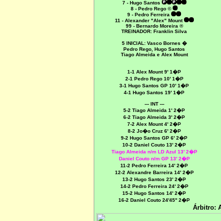
7 - Hugo Santos
8 - Pedro Rego ©
9 - Pedro Ferreira
11 - Alexander "Alex" Mount
99 - Bernardo Moreira ®
TREINADOR: Franklin Silva
5 INICIAL:
Vasco Bornes �
Pedro Rego, Hugo Santos
Tiago Almeida e Alex Mount
1-1 Alex Mount 9' 1�P
2-1 Pedro Rego 10' 1�P
3-1 Hugo Santos GP 10' 1�P
4-1 Hugo Santos 19' 1�P
--- INT ---
5-2 Tiago Almeida 1' 2�P
6-2 Tiago Almeida 3' 2�P
7-2 Alex Mount 4' 2�P
8-2 Jo�o Cruz 6' 2�P
9-2 Hugo Santos GP 6' 2�P
10-2 Daniel Couto 13' 2�P
Tiago Almeida n/m LD Azul 13' 2�P
Daniel Couto n/m GP 13' 2�P
11-2 Pedro Ferreira 14' 2�P
12-2 Alexandre Barreira 14' 2�P
13-2 Hugo Santos 23' 2�P
14-2 Pedro Ferreira 24' 2�P
15-2 Hugo Santos 14' 2�P
16-2 Daniel Couto 24'45'' 2�P
Árbitro: 