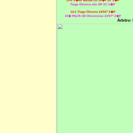
13-0 V�tor Barata LD 10�F 20' 2�P
Tiago Oliveira n/m GP 21' 2�P
14-1 Tiago Oliveira 24'02'' 2�P
15� FALTA UD Oliveirense 24'07'' 2�P
Árbitro: