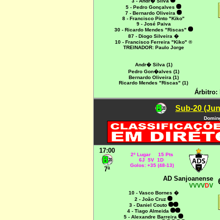
3 - Andr� Silva
5 - Pedro Gonçalves
7 - Bernardo Oliveira
8 - Francisco Pinto "Kiko"
9 - José Paiva
30 - Ricardo Mendes "Riscas"
87 - Diogo Silveira �
10 - Francisco Ferreira "Kiko" ®
TREINADOR: Paulo Jorge
Andr� Silva (1)
Pedro Gon�alves (1)
Bernardo Oliveira (1)
Ricardo Mendes "Riscas" (1)
Árbitro:
Sub-20 (Jun
Doming
17:00
2º Lugar 15 Pts
6J 5V 1D
Golos: +35 (48-13)
7ª
AD Sanjoanense
VVVV
D
V
10 - Vasco Bornes �
2 - João Cruz
3 - Daniel Couto
4 - Tiago Almeida
5 - Alexandre Barreira