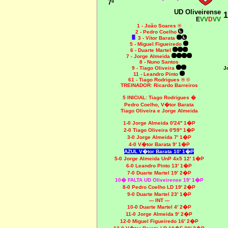
7ª
UD Oliveirense
1
E
VV
D
VV
1 - João Soares ®
2 - Pedro Coelho
3 - Vítor Barata
5 - Miguel Figueiredo
6 - Duarte Martel
7 - Jorge Almeida
8 - Nuno Santos
9 - Tiago Oliveira
J
11 - Leandro Pinto
61 - Tiago Rodrigues ® ©
TREINADOR: Ricardo Barreiros
5 INICIAL:
Tiago Rodrigues �
Pedro Coelho, V�tor Barata
Tiago Oliveira e Jorge Almeida
1-0 Jorge Almeida 0'24'' 1�P
2-0 Tiago Oliveira 0'59'' 1�P
3-0 Jorge Almeida 7' 1�P
4-0 V�tor Barata 9' 1�P
AZUL V�tor Barata 10' 1�P
5-0 Jorge Almeida UnP 4x5 12' 1�P
6-0 Leandro Pinto 13' 1�P
7-0 Duarte Martel 19' 2�P
10� FALTA UD Oliveirense 19' 1�P
8-0 Pedro Coelho LD 19' 2�P
9-0 Duarte Martel 23' 1�P
--- INT ---
10-0 Duarte Martel 4' 2�P
11-0 Jorge Almeida 9' 2�P
12-0 Miguel Figueiredo 16' 2�P