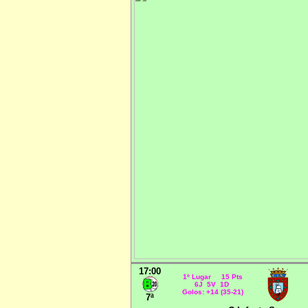
17:00
1º Lugar 15 Pts
6J 5V 1D
Golos: +14 (35-21)
7ª