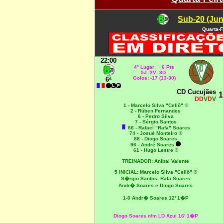
Sub-20 (Jun
Quarta-F
22:00
4º Lugar 6 Pts
5J 2V 3D
Golos: -17 (13-30)
6ª
CD Cucujães
1
DD
V
D
V
1 - Marcelo Silva "Cellô" ®
2 - Rúben Fernandes
6 - Pedro Silva
7 - Sérgio Santos
66 - Rafael "Rafa" Soares
74 - Josué Monteiro ©
88 - Diogo Soares
96 - André Soares
61 - Hugo Lestre ®
TREINADOR: Aníbal Valente
5 INICIAL:
Marcelo Silva "Cellô" ®
S�rgio Santos, Rafa Soares
Andr� Soares e Diogo Soares
1-0 Andr� Soares 12' 1�P
Diogo Soares n/m LD Azul 16' 1�P