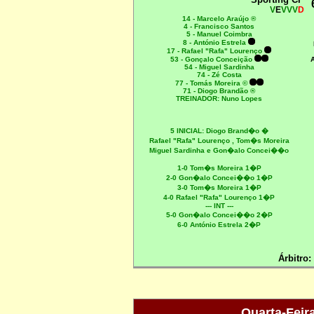
V
E
VVV
D
14 - Marcelo Araújo ®
4 - Francisco Santos
5 - Manuel Coimbra
8 - António Estrela
17 - Rafael "Rafa" Lourenço
53 - Gonçalo Conceição
54 - Miguel Sardinha
74 - Zé Costa
77 - Tomás Moreira ©
71 - Diogo Brandão ®
TREINADOR: Nuno Lopes
5 INICIAL:
Diogo Brand�o �
Rafael "Rafa" Lourenço
, Tom�s Moreira
Miguel Sardinha
e Gon�alo Concei��o
1-0
Tom�s Moreira
1�P
2-0
Gon�alo Concei��o
1�P
3-0
Tom�s Moreira
1�P
4-0
Rafael "Rafa" Lourenço
1�P
--- INT ---
5-0
Gon�alo Concei��o
2�P
6-0
António Estrela
2�P
Árbitro:
Quarta-Feir