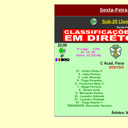
Sexta-Feira
Sub-20 (Jun
Sexta-F
22:00
5º Lugar 3 Pts
6J 1V 5D
Golos: -27 (22-49)
8ª
C Acad. Feira
DDD
V
DD
27 - Pedro Pinho ®
3 - João Pereira
4 - Luís Almeida
5 - Tiago Penedos
6 - Francisco Maia ©
7 - Diogo Ferreira
8 - Álvaro Leite
9 - Bernardo Santos
11 - Leandro Andrade
12 - Leandro Trindade
67 - Tiago Duarte ®
TREINADOR: Alexandre Saraiva
Árbitro: 