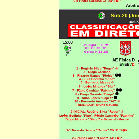
6-5 Pedro Cardoso GP 24' 2�P
Árbitro
Sub-20 (Jun
Doming
15:00
3º Lugar 9 Pts
6J 2V 3E 1D
Golos: 0 (18-18)
7ª
AE Física D
E
V
EE
V
D
1 - Rogério Silva "Roger" ®
2 - Diogo Cardoso
3 - Ricardo Santos "Richie"
4 - Luís Godinho "Pipo"
5 - Bernardo Mestre ©
6 - Lu�s Miranda "Siul"
7 - Fábio Cambão "Fabinho"
8 - Diogo Miranda "Diego"
9 - Nuno Lopes "Lopez"
10 - Bernardo Antunes "AC" ®
TREINADOR: Bruno Goucha
5 INICIAL:
Rogério Silva "Roger" ®
Lu�s Godinho "Pipo", F�bio Camb�o "Fabinho"
Diogo Miranda "Diego" e Bernardo Mestre
1-1
Ricardo Santos "Richie" GP 11' 1�P
2-2 Nuno Lopes "Lopez" 14' 1�P