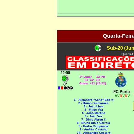
Quarta-Feir
Sub-20 (Jun
Quarta-F
22:00
3º Lugar 12 Pts
6J 4V 2D
Golos: +21 (43-22)
8ª
FC Porto
VV
D
V
D
V
1 - Alejandro "Xano" Edo ®
2 - Bruno Guimarães
3 - João Lima
4 - Filipe Vaz
5 - João Martins
6 - João Vaz
7 - Dinis Abreu ©
8 - Bruno Dinis Correia
9 - Pedro Campanhã
? - Andrés Castaño
74 - Alexandre Costa ®