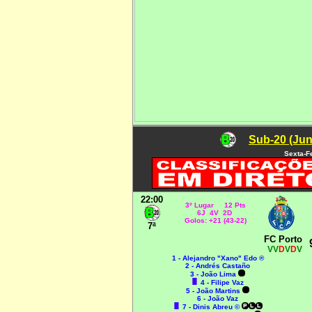
Sub-20 (Jun
Sexta-F
22:00
3º Lugar 12 Pts
6J 4V 2D
Golos: +21 (43-22)
7ª
FC Porto
VV
D
V
D
V
1 - Alejandro "Xano" Edo ®
2 - Andrés Castaño
3 - João Lima
4 - Filipe Vaz
5 - João Martins
6 - João Vaz
7 - Dinis Abreu ©