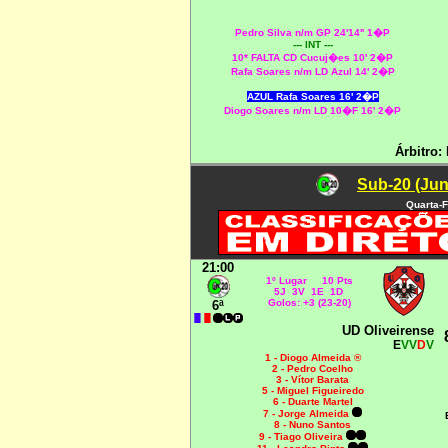
Pedro Silva n/m GP 24'14'' 1�P
--- INT ---
10* FALTA CD Cucuj�es 10' 2�P
Rafa Soares n/m LD Azul 14' 2�P
AZUL Rafa Soares 16' 2�P
Diogo Soares n/m LD 10�F 16' 2�P
Árbitro:
Sub-20 (Jun
Quarta-F
21:00
1º Lugar 10 Pts
5J 3V 1E 1D
Golos: +3 (23-20)
6ª
UD Oliveirense
E
VV
D
V
1 - Diogo Almeida ®
2 - Pedro Coelho
3 - Vítor Barata
5 - Miguel Figueiredo
6 - Duarte Martel
7 - Jorge Almeida
8 - Nuno Santos
9 - Tiago Oliveira