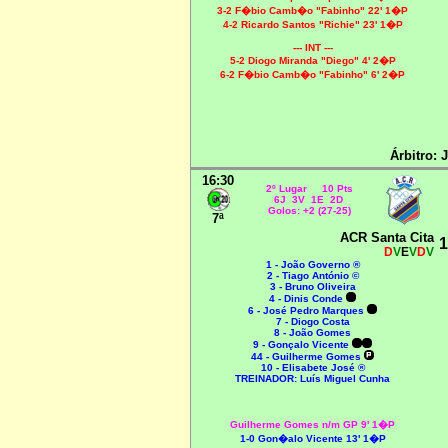
3-2
F�bio Camb�o "Fabinho" 22' 1�P
4-2
Ricardo Santos "Richie" 23' 1�P
--- INT ---
5-2
Diogo Miranda "Diego" 4' 2�P
6-2
F�bio Camb�o "Fabinho" 6' 2�P
Árbitro:
16:30
2º Lugar 10 Pts
6J 3V 1E 2D
Golos: +2 (27-25)
7ª
ACR Santa Cita
1
D
V
E
V
D
V
1 - João Governo ®
2 - Tiago António ©
3 - Bruno Oliveira
4 - Dinis Conde
6 - José Pedro Marques
7 - Diogo Costa
8 - João Gomes
9 - Gonçalo Vicente
44 - Guilherme Gomes
10 - Elisabete José ®
TREINADOR: Luís Miguel Cunha
Guilherme Gomes n/m GP 9' 1�P
1-0 Gon�alo Vicente 13' 1�P