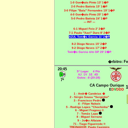
1-0 Gon�alo Pinto 13' 1�P
2-0 Pedro Batista 15' 1�P
3-0
Filipe "Bala" Fernandes 19' 1�P
4-0 Gon�alo Pinto 20' 1�P
5-0 Pedro Batista 24' 1�P
--- INT ---
6-1 Miguel Feio 2' 2�P
7-1 Paulo "Xavi" Duro 8' 2�P
AZUL Tom�s Garcia 11' 2�P
8-2
Diogo Neves 15' 2�P
9-2 Diogo Neves 17' 2�P
Tom�s Garcia n/m GP 20' 2�P
�rbitro: F
20:45
5º Lugar 4 Pts
6J 1V 1E 4D
Golos: -8 (20-28)
7ª
CA Campo Ourique
1
E
D
V
DDD
1 - Andr� Candeias �
2 - Sérgio Sousa "Serginho"
3 - Francisco Pedro
4 - Filipe Nabais
5 - Rodrigo Lopes "Chochinha"
6 - Miguel Fragoso ©
7 - Tomás Lapa
8 - Miguel Serrano
9 - Jo�o Alfaiate
71 - Tiago Figueiredo ®
TREINADOR: Paulo Casimiro