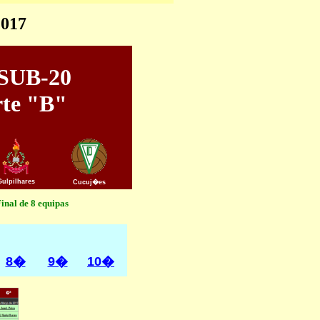
2017
 SUB-20
te "B"
Gulpilhares
Cucuj�es
inal de 8 equipas
8�
9�
10�