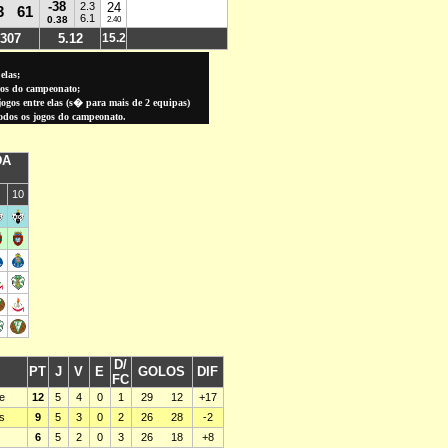
-38
2.3
24
3
61
6.1
0.38
2.40
307
5.12
15.2
elas;
gos do campeonato;
gos entre elas (
s� para
mais de 2 equipas)
todos os jogos do campeonato.