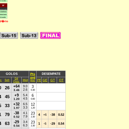
nd�rio
GOLOS
DESEMPATE
Pts
prd
Dif
PE
GE
GT
QT
rc
Sofr
Méd
Méd.
Quoc
+64
9.0
3
0
26
2.6
3.46
0.30
+9
5.4
6
4
45
4.5
1.20
0.60
+32
6.5
12
5
33
3.3
1.97
1.20
-38
4.1
23
1
79
4
+6
-38
0.52
7.9
0.52
2.30
-29
3.4
23
4
63
1
-6
-29
0.54
6.3
0.54
2.30