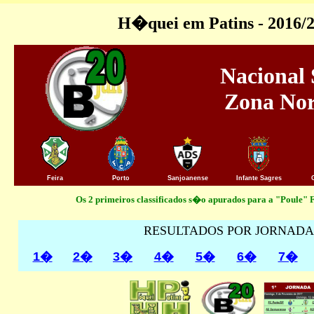
H�quei em Patins - 2016/
Nacional
Zona Nor
Feira
Porto
Sanjoanense
Infante Sagres
Os 2 primeiros classificados s�o apurados para a "Poule" F
RESULTADOS POR JORNADA
1�
2�
3�
4�
5�
6�
7�