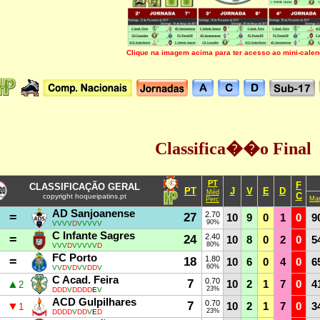
Clique na imagem acima para ter acesso ao mini-cale
Classifica��o Final
PT
F
CLASSIFICAÇÃO GERAL
PT
J
V
E
D
Méd
C
copyright hoqueipatins.pt
Ma
Perc
AD Sanjoanense
=
27
2.70
10
9
0
1
0
9
90%
VVVV
D
VVVVV
C Infante Sagres
=
24
2.40
10
8
0
2
0
5
80%
VVV
D
VVVVV
D
FC Porto
=
18
1.80
10
6
0
4
0
6
60%
VV
D
V
D
VV
DD
V
C Acad. Feira
7
0.70
▲
10
2
1
7
0
4
2
23%
DDD
V
DDDD
E
V
ACD Gulpilhares
7
0.70
▼
10
2
1
7
0
3
1
23%
DDDD
V
DD
V
E
D