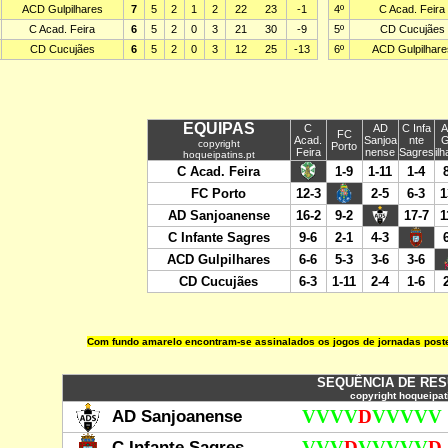
Com fundo amarelo encontram-se assinalados os jogos de jornadas poste