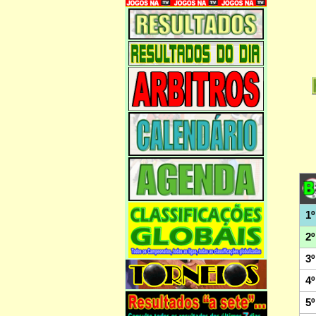
1º
2º
3º
4º
5º