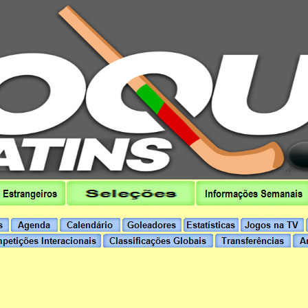
hoqueipatins.pt