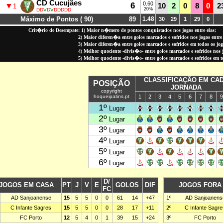
CD Cucujães
6
0.60
▼
10
2
0
8
0
2
1
20%
DD
V
D
V
DDDDD
Máximo de Pontos ( 90)
89
1.48
30
29
1
29
0
Crit�rio de Desempate: 1) Maior n�mero de pontos conquistados nos jogos entre elas;
2) Maior diferen�a entre golos marcados e sofridos nos jogos entre 
3) Maior diferen�a entre golos marcados e sofridos em todos os jo
4) Melhor quociente -divis�o- entre golos marcados e sofridos nos jo
5) Melhor quociente -divis�o- entre golos marcados e sofridos em 