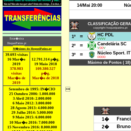
Franci
1
�
Bruno
2�