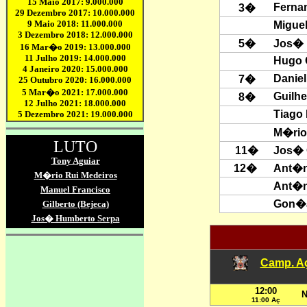
Ferna
3
�
Miguel
5�
Jos� 
Hugo 
Danie
7�
Guilh
8�
Tiago
M�rio
11�
Jos� O
12
�
Ant�n
Ant�n
Gon�a