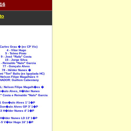
16
to
 Carles Grau � (ex CP Vic)
4 - Vítor Hugo
5 - Telmo Pinto
9 - José "Rafa" Costa
15 - Jorge Silva
 - Reinaldo "Nalo" Garcia
77 - Gonçalo Alves
78 - Hélder Nunes �
oni "Ton" Baliu (ex Igualada HC)
- Nelson Filipe Magalhães ®
NADOR: Guillem Cabestany
AL: Nelson Filipe Magalh�es �
alo Alves, H�lder Nunes
" Costa e Reinaldo "Nalo" Garcia
1 Gon�alo Alves 1' 1�P
 Gon�alo Alves GP 3' 1�P
-3 H�lder Nunes 4' 1�P
 H�lder Nunes LD 13' 1�P
1-5 V�tor Hugo 16' 1�P