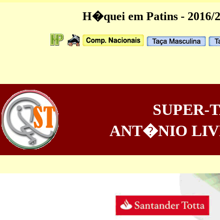
H�quei em Patins - 2016/
SUPER-
ANT�NIO LI