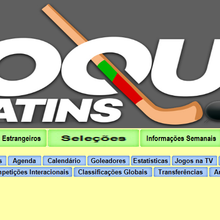
hoqueipatins.pt