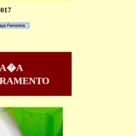
2017
TA�A
VRAMENTO