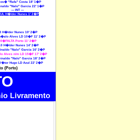
Jos� "Rafa" Costa 18' 1�P
inaldo "Nalo" Garcia 22' 1�P
--- INT ---
UL H�lder Nunes 1' 2�P
8 H�lder Nunes 10' 2�P
n�alo Alves LD 10�F 11' 2�P
10�FALTA Porto 11' 2�P
10 H�lder Nunes 14' 2�P
einaldo "Nalo" Garcia 16' 2�P
o Alves n/m LD 15�F 17' 2�P
einaldo "Nalo" Garcia 18' 2�P
V�tor Hugo LD Azul 22' 2�P
o (Porto)
TO
io Livramento