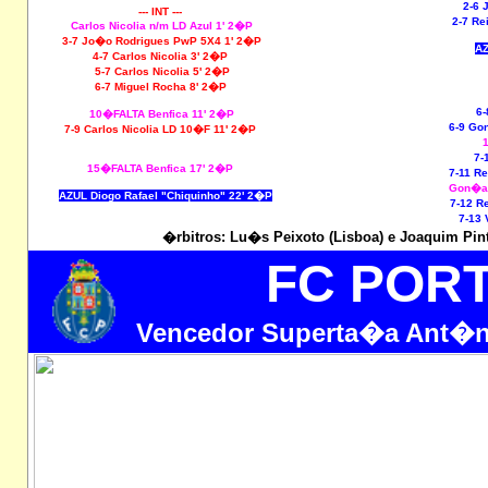
2-6 
--- INT ---
2-7 Re
Carlos Nicolia n/m LD Azul 1' 2�P
3-7 Jo�o Rodrigues PwP 5X4 1' 2�P
AZ
4-7 Carlos Nicolia 3' 2�P
5-7 Carlos Nicolia 5' 2�P
6-7 Miguel Rocha 8' 2�P
6-
10�FALTA Benfica 11' 2�P
6-9 Go
7-9 Carlos Nicolia LD 10�F 11' 2�P
7-
15�FALTA Benfica 17' 2�P
7-11 R
Gon�al
AZUL Diogo Rafael "Chiquinho" 22' 2�P
7-12 R
7-13 
�rbitros: Lu�s Peixoto (Lisboa) e Joaquim Pint
FC POR
Vencedor Superta�a Ant�n