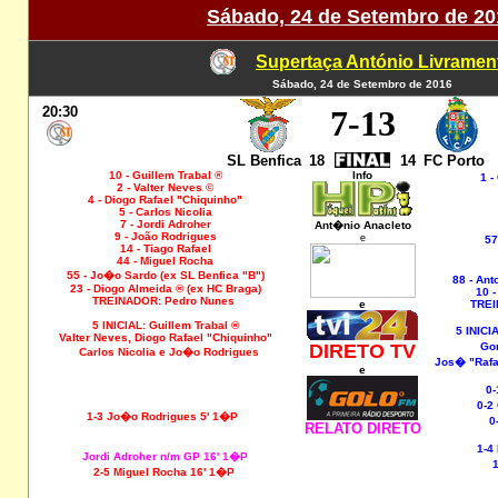
Sábado, 24 de Setembro de 20
Supertaça António Livramen
Sábado, 24 de Setembro de 2016
20:30
7
-13
SL Benfica
18
14
FC Porto
10 - Guillem Trabal ®
Info
1 -
2 - Valter Neves ©
4 - Diogo Rafael "Chiquinho"
5 - Carlos Nicolia
7 - Jordi Adroher
Ant�nio Anacleto
9 - João Rodrigues
e
57
14 - Tiago Rafael
44 - Miguel Rocha
55 - Jo�o Sardo (ex SL Benfica "B")
88 - Ant
23 - Diogo Almeida ® (ex HC Braga)
10 
TREINADOR: Pedro Nunes
e
TREI
5 INICIAL: Guillem Trabal ®
5 INICI
Valter Neves, Diogo Rafael "Chiquinho"
DIRETO TV
Gon�
Carlos Nicolia e Jo�o Rodrigues
Jos� "Rafa
e
0-
0-2
1-3 Jo�o Rodrigues 5' 1�P
0
RELATO DIRETO
1-4
Jordi Adroher n/m GP 16' 1�P
2-5 Miguel Rocha 16' 1�P