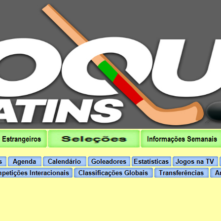
hoqueipatins.pt