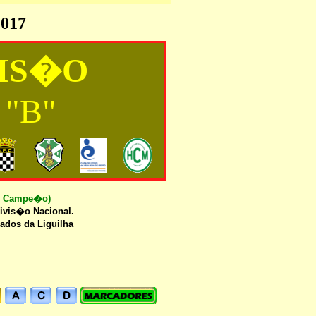
2017
VIS�O
"B"
de Campe�o)
ivis�o Nacional.
ados da Liguilha