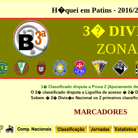
H�quei em Patins - 2016/
3� DI
ZONA 
1� Classificado disputa a Prova 2 (Apuramento 
O 2� classificado disputa a Liguilha de acesso � 2� D
Sobem � 2� Divis�o Nacional os 2 primeiros classific
MARCADORES