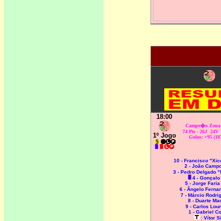
18:00
Campe�o Zona 
74 Pts - 26J 24
1º Jogo
Golos: +95 (18
10 - Francisco "Xic
2 - João Camp
3 - Pedro Delgado 
4 - Gonçalo
5 - Jorge Faria
6 - Ângelo Fern
7 - Márcio Rodr
8 - Duarte M
9 - Carlos Lou
1 - Gabriel C
: Vítor S