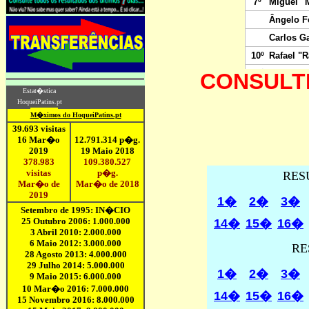
CONSULTE
RES
1�
2�
3�
14�
15�
16�
RE
1�
2�
3�
14�
15�
16�