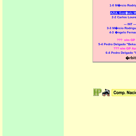
1-0 M�rcio Rodr
AZUL Gon�alo M
2-2 Carlos Lour
--- INT ---
3-3 M�rcio Rodrig
4-3 �ngelo Fern
???
n/m GP
5-4 Pedro Delgado "Bek
??? n/m GP Az
6-4 Pedro Delgado 
�rbit