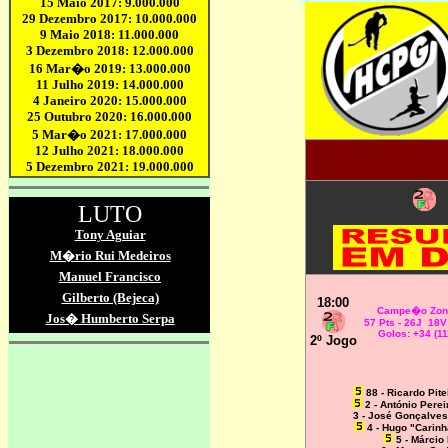
18:00
Campe�o Zon
57 Pts - 26J 18
Golos: +34 (11
2º Jogo
88 - Ricardo Pite
2 - António Pere
3 - José Gonçalves
4 - Hugo "Carin
5 - Márcio