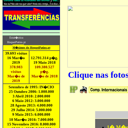
Clique nas foto
1� M�o d