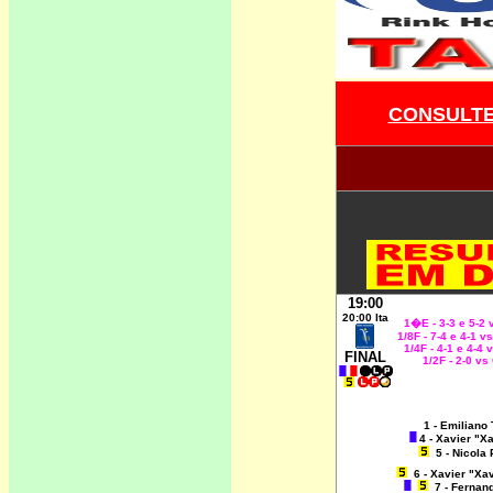
CONSULTE
19:00
20:00 Ita
1�E - 3-3 e 5-2 
1/8F - 7-4 e 4-1 v
1/4F - 4-1 e 4-4 
FINAL
1/2F - 2-0 vs
1 - Emiliano 
4 - Xavier "X
5 - Nicola
6 - Xavier "Xa
7 - Fernan