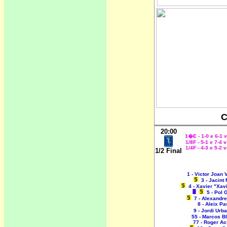
C
20:00
1�E - 1-0 e 6-1 
1/8F - 5-1 e 7-4
1/4F - 4-3 e 5-2 
1/2 Final
1 - Victor Joan 
3 - Jacint 
4 - Xavier "Xav
5 - Pol 
7 - Alexandr
8 - Aleix Pa
9 - Jordi Urb
55 - Marcos B
77 - Roger A