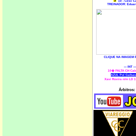
10 - Cesc C
TREINADOR: Edua
CLIQUE NA IMAGEM P
--- INT ---
10� FALTA CH Cal
AZUL Pol Galbas
Xavi Rovira n/m LD 
Árbitros