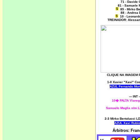
71 - Davide 
81 - Samuele 
85 - Mirko B
88 - Andrea 
10 - Leonard
TREINADOR: Alessan
CLIQUE NA IMAGEM 
1-0
Xavier "Xavi" C
AZUL Fernando Mon
--- INT -
10� FALTA Viare
Samuele Muglia n/m 
2-3 Mirko Bertolucci
AZUL Xavi Rubi
Árbitros: Fra