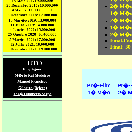
2
� M�o 
1
� M�o d
2
� M�o d
1
� M�o d
2
� M�o d
Final-Fou
Final:
30 
Pr�-Elim
Pr�-
1� M�o
2� 