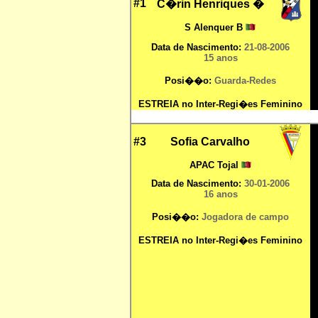
#1
C�rin Henriques
�
S Alenquer B
Data de Nascimento:
21-08-2006
15 anos
Posi��o:
Guarda-Redes
ESTREIA no Inter-Regi�es Feminino
#3
Sofia Carvalho
APAC Tojal
Data de Nascimento:
30
-01-2006
16 anos
Posi��o:
Jogadora de campo
ESTREIA no Inter-Regi�es Feminino