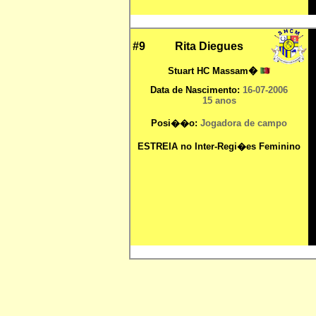
#9
Rita Diegues
Stuart HC Massam�
Data de Nascimento:
16
-07-2006
15 anos
Posi��o:
Jogadora de campo
ESTREIA no Inter-Regi�es Feminino