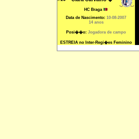
HC Braga
Data de Nascimento:
10-08-2007
14 anos
Posi��o:
Jogadora de campo
ESTREIA no Inter-Regi�es Feminino