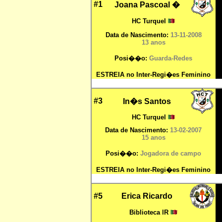
#1
Joana Pascoal
�
HC Turquel
Data de Nascimento:
13-11-2008
13 anos
Posi��o:
Guarda-Redes
ESTREIA no Inter-Regi�es Feminino
#3
In�s Santos
HC Turquel
Data de Nascimento:
13-02-2007
15 anos
Posi��o:
Jogadora de campo
ESTREIA no Inter-Regi�es Feminino
#5
Erica Ricardo
Biblioteca lR