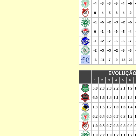
-4
-8
-8
-5
-4
+5
0
-4
-5
-3
-4
-2
+1
+5
+2
+3
+2
+5
0
-1
-6
-9
-5
-4
-1
+2
-2
-5
-5
-7
-2
+3
+3
+2
-5
-6
-6
-11
-7
-9
-13
-22
EVOLUÇÃO
1
2
3
4
5
6
5.0
2.3
2.3
2.2
2.1
1.9
6.0
1.6
1.4
1.1
1.4
1.4
1.3
1.5
1.7
1.8
1.6
1.4
0.2
0.4
0.5
0.7
0.8
1.2
1.0
0.5
0.7
0.8
0.8
0.9
1.3
2.7
1.3
1.2
1.1
1.2