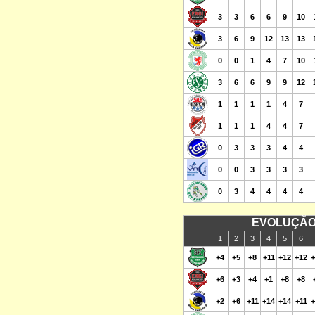
3
3
6
6
9
10
3
6
9
12
13
13
0
0
1
4
7
10
3
6
6
9
9
12
1
1
1
1
4
7
1
1
1
4
4
7
0
3
3
3
4
4
0
0
3
3
3
3
0
3
4
4
4
4
EVOLUÇÃO
1
2
3
4
5
6
+4
+5
+8
+11
+12
+12
+
+6
+3
+4
+1
+8
+8
+2
+6
+11
+14
+14
+11
+