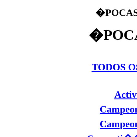
�POCAS
�POCA
TODOS O
Activ
Campeon
Campeon