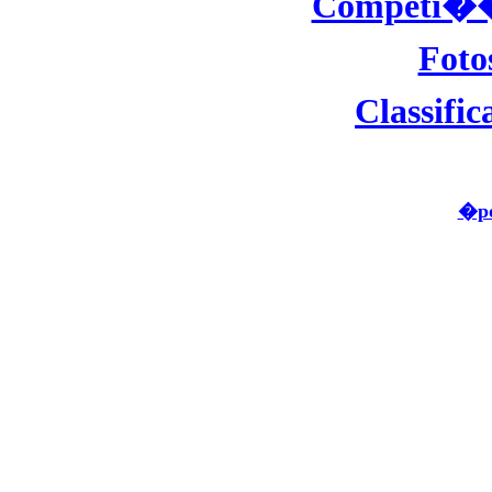
Competi��e
Foto
Classifi
�po