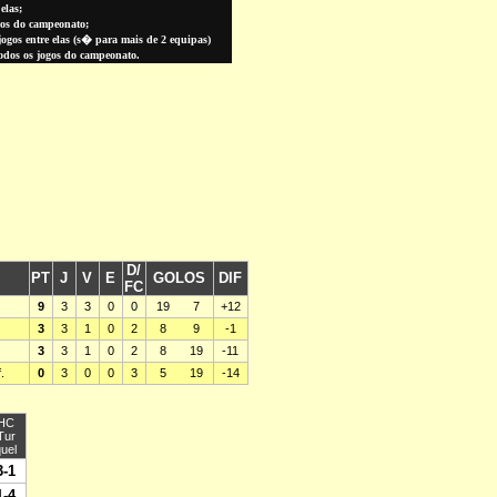
elas;
gos do campeonato;
gos entre elas (
s� para
mais de 2 equipas)
todos os jogos do campeonato.