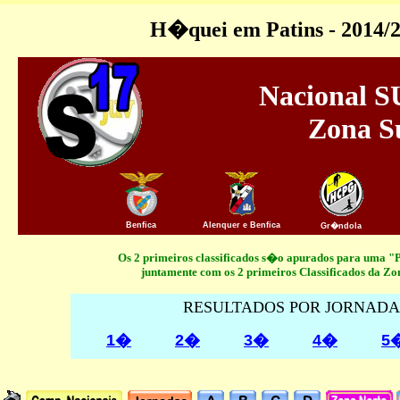
H�quei em Patins - 2014/
Nacional S
Zona S
Benfica
Alenquer e Benfica
Gr�ndola
Os 2 primeiros classificados s�o apurados para uma "
juntamente com os 2 primeiros Classificados da Zo
RESULTADOS POR JORNADA
1�
2�
3�
4�
5