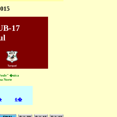
2015
UB-17
ul
Turquel
Poule" �nica
na Norte
�
6�