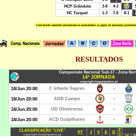
Com fundo amarelo encontram-se assinalados os jogos de jornadas posterio
RESULTADOS