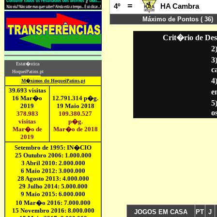
Crit�rio de Des
2
3
c
4
en
5
o