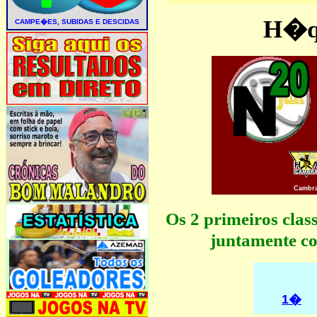
H�qu
Cambr
Os 2 primeiros cla
juntamente co
1�