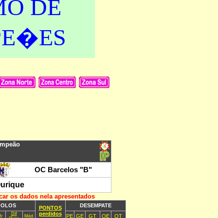
MO DE
PE�ES