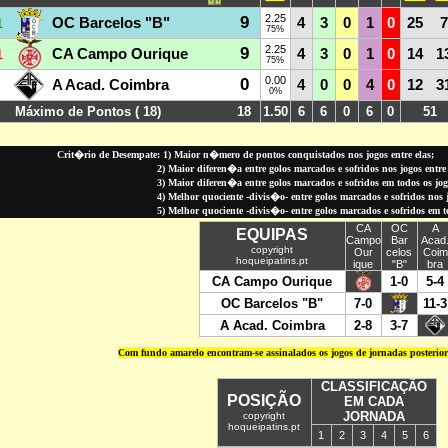
Crit�rio de Desempate: 1) Maior n�mero de pontos conquistados nos jogos entre elas;
2) Maior diferen�a entre golos marcados e sofridos nos jogos entre 
3) Maior diferen�a entre golos marcados e sofridos em todos os jo
4) Melhor quociente -divis�o- entre golos marcados e sofridos nos jo
5) Melhor quociente -divis�o- entre golos marcados e sofridos em 
Com fundo amarelo encontram-se assinalados os jogos de jornadas posterio