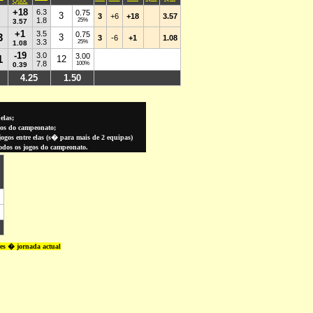
elas;
gos do campeonato;
gos entre elas (
s� para
mais de 2 equipas)
todos os jogos do campeonato.
res � jornada actual