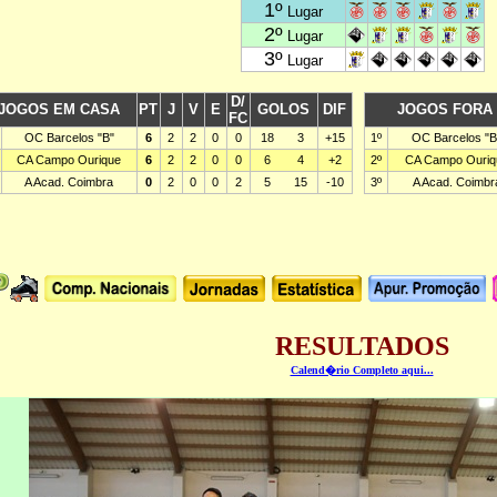
RESULTADOS
Calend�rio Completo aqui...