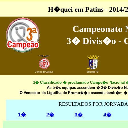
H�quei em Patins - 2014/
Campeonato N
3� Divis�o -
Campo de Ourique
Barcelos "B"
1� Classificado � proclamado Campe�o Nacional 
As tr�s equipas ascendem � 2� Divis�o Na
O Vencedor da Liguilha de Promo��o ascende tamb�m � 
RESULTADOS POR JORNADA
1�
2�
3�
4�