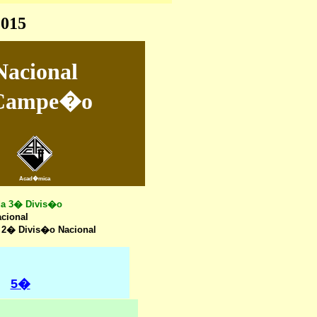
2015
acional
 Campe�o
Acad�mica
da 3� Divis�o
cional
2� Divis�o Nacional
5�