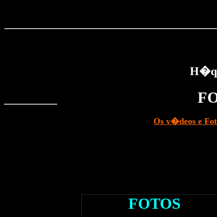
H�qu
F
Os v�deos e Fot
FOTOS