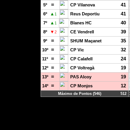
=
41
5º
CP Vilanova
41
▲
6º
Reus Deportiu
1
40
▲
7º
Blanes HC
1
39
▼
8º
CE Vendrell
2
=
35
9º
SHUM Maçanet
=
32
10º
CP Vic
=
24
11º
CP Calafell
=
19
12º
CP Voltregà
=
19
13º
PAS Alcoy
=
12
14º
CP Monjos
Máximo de Pontos (546)
512