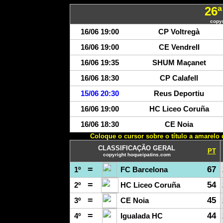
26
copy
16/06 19:00
CP Voltregà
16/06 19:00
CE Vendrell
16/06 19:35
SHUM Maçanet
16/06 18:30
CP Calafell
15/06 20:30
Reus Deportiu
16/06 19:00
HC Liceo Coruña
16/06 18:30
CE Noia
Coloque o cursor sobre o título a amarelo 
CLASSIFICAÇÃO GERAL
PT
copyright hoqueipatins.com
=
67
1º
FC Barcelona
=
54
2º
HC Liceo Coruña
=
45
3º
CE Noia
=
44
4º
Igualada HC