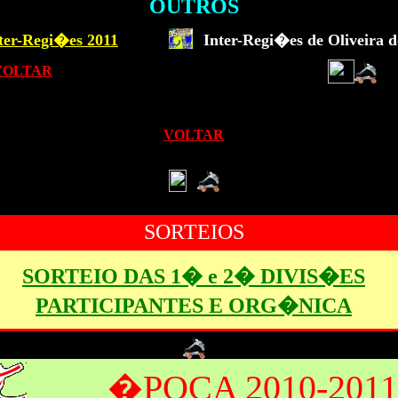
OUTROS
nter-Regi�es 2011
Inter-Regi�es de Oliveira d
VOLTAR
VOLTAR
SORTEIOS
SORTEIO DAS 1� e 2� DIVIS�ES
PARTICIPANTES E ORG�NICA
�POCA 2010-2011