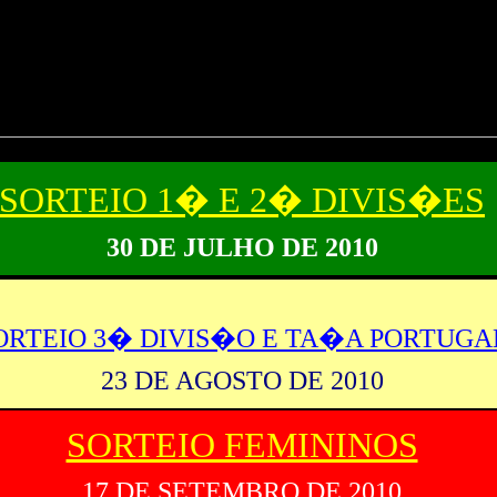
SORTEIO 1� E 2� DIVIS�ES
30 DE JULHO DE 2010
ORTEIO 3� DIVIS�O E TA�A PORTUGA
23 DE AGOSTO DE 2010
SORTEIO FEMININOS
17 DE SETEMBRO DE 2010