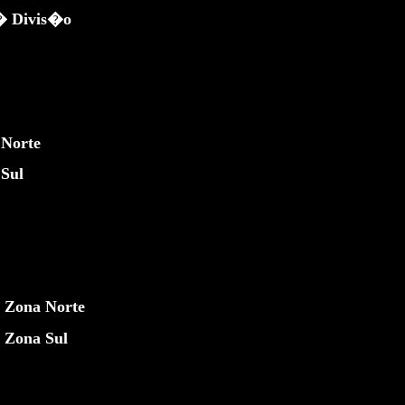
� Divis�o
 Norte
Sul
 Zona Norte
 Zona Sul