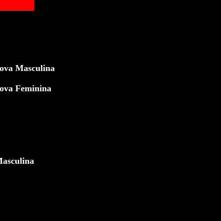
rova Masculina
rova Feminina
Masculina