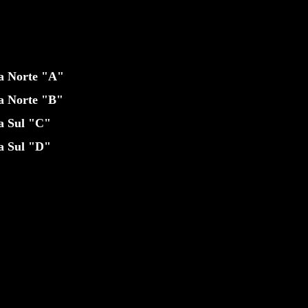
na Norte "A"
a Norte "B"
a Sul "C"
a Sul "D"