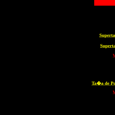
Supert
Supert
Ta�a de Po