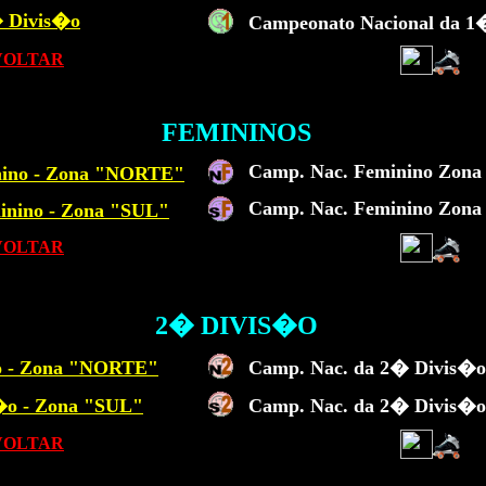
 Divis�o
Campeonato Nacional da 1
VOLTAR
FEMININOS
Camp. Nac. Feminino Zona
nino - Zona "NORTE"
Camp. Nac. Feminino Zona 
inino - Zona "SUL"
VOLTAR
2� DIVIS�O
o - Zona "NORTE"
Camp. Nac. da 2� Divis�o
�o - Zona "SUL"
Camp. Nac. da 2� Divis�o
VOLTAR