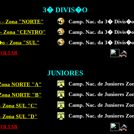
3� DIVIS�O
o - Zona "NORTE"
Camp. Nac. da 3� Divis�o
 - Zona "CENTRO"
Camp. Nac. da 3� Divis�o
�o - Zona "SUL"
Camp. Nac. da 3� Divis�o
VOLTAR
JUNIORES
Camp. Nac. de Juniores Zo
- Zona NORTE "A"
Camp. Nac. de Juniores Zo
- Zona NORTE "B"
Camp. Nac. de Juniores Zo
 - Zona SUL "C"
Camp. Nac. de Juniores Zo
 - Zona SUL "D"
VOLTAR