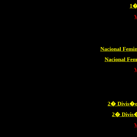
1�
Nacional Femi
Nacional Fem
2� Divis�
2� Divis