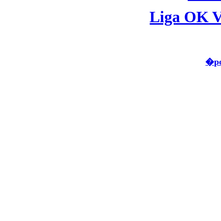
Liga OK V
�po