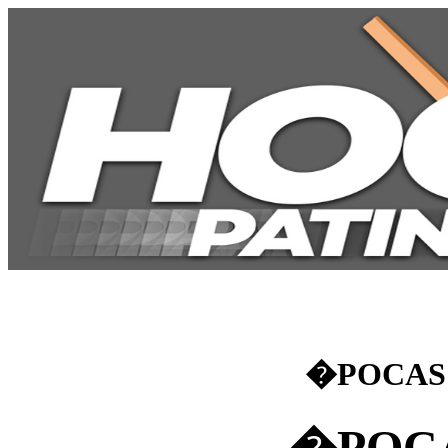
�POCAS
�POCA