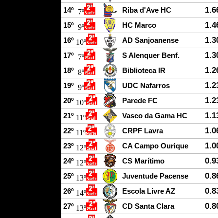
1.6
14º
Riba d'Ave HC
7º
1.4
15º
HC Marco
9º
1.3
16º
AD Sanjoanense
10º
1.3
17º
S Alenquer Benf.
7º
1.2
18º
Biblioteca IR
8º
1.2
19º
UDC Nafarros
9º
1.2
20º
Parede FC
10º
1.1
21º
Vasco da Gama HC
11º
1.0
22º
CRPF Lavra
11º
1.0
23º
CA Campo Ourique
12º
0.9
24º
CS Marítimo
12º
0.8
25º
Juventude Pacense
13º
0.8
26º
Escola Livre AZ
14º
0.8
27º
CD Santa Clara
13º