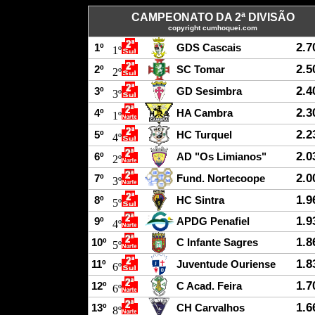
CAMPEONATO DA 2ª DIVISÃO
copyright cumhoquei.com
2.7
1º
GDS Cascais
1º
2.5
2º
SC Tomar
2º
2.4
3º
GD Sesimbra
3º
2.3
4º
HA Cambra
1º
2.2
5º
HC Turquel
4º
2.0
6º
AD "Os Limianos"
2º
2.0
7º
Fund. Nortecoope
3º
1.9
8º
HC Sintra
5º
1.9
9º
APDG Penafiel
4º
1.8
10º
C Infante Sagres
5º
1.8
11º
Juventude Ouriense
6º
1.7
12º
C Acad. Feira
6º
1.6
13º
CH Carvalhos
8º