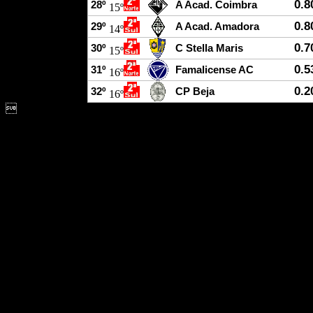
0.8
28º
A Acad. Coimbra
15º
0.8
29º
A Acad. Amadora
14º
0.7
30º
C Stella Maris
15º
0.5
31º
Famalicense AC
16º
0.2
32º
CP Beja
16º
