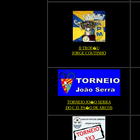
II TROF�U
JORGE COUTINHO
TORNEIO JO�O SERRA
DO C.D. PA�O DE ARCOS