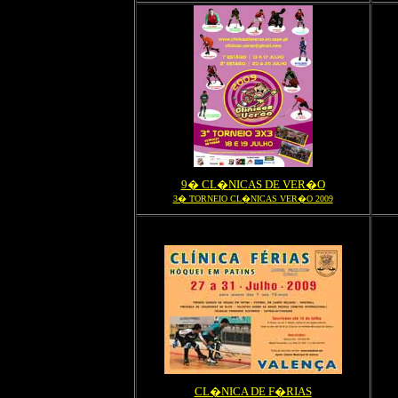
9� CL�NICAS DE VER�O
3� TORNEIO CL�NICAS VER�O 2009
CL�NICA DE F�RIAS