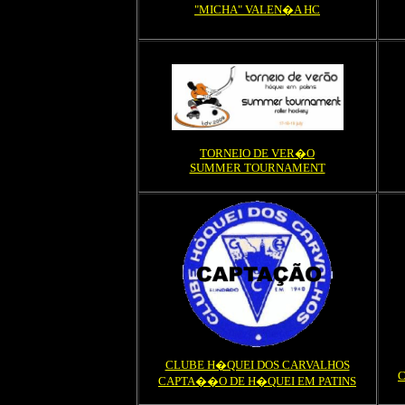
"MICHA" VALEN�A HC
TORNEIO DE VER�O
SUMMER TOURNAMENT
CLUBE H�QUEI DOS CARVALHOS
C
CAPTA��O DE H�QUEI EM PATINS