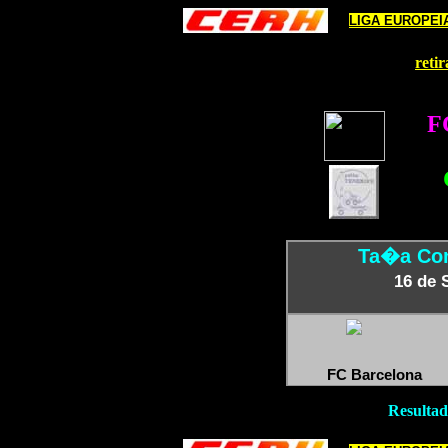
LIGA EUROPEI
reti
F
Ta�a Con
16 de 
FC Barcelona
Resultad