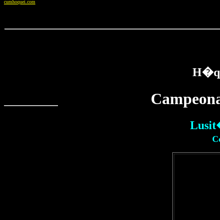
cumhoquei.com
H�qu
Campeona
Lusit
C