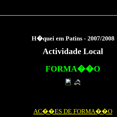
H�quei em Patins - 2007/200
8
Actividade Local
FORMA��O
AC��ES DE FORMA��O