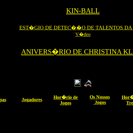
KIN-BALL
EST�GIO DE DETEC��O DE TALENTOS DA
V�deo
ANIVERS�RIO DE CHRISTINA KL
Os Nossos
Hor�rio de
Hor�
pas
Jogadores
Jogos
Jogos
Tre