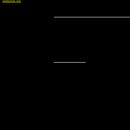
cumhoquei.com