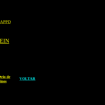
 APPD
EIN
rio de
VOLTAR
inos