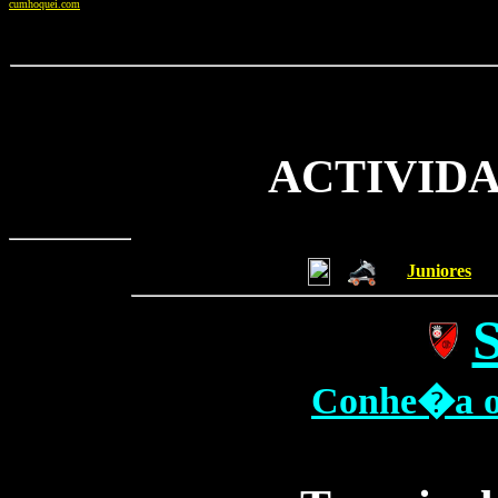
cumhoquei.com
ACTIVIDA
Juniores
Conhe�a o 