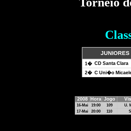
Torneio d
Clas
JUNIORES
CD Santa Clara
1�
2�
C Uni�o Micael
200
8
Hora
Jogo
Vis
16-Mai
19:00
109
U. 
17-Mai
20:00
110
S