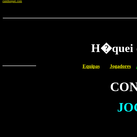
cumhoquei.com
H�quei e
Equipas
Jogadores
CON
JO