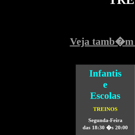
Veja tamb�m 
Infantis
e
Escolas
TREINOS
Segunda-Feira
das 18:30 �s 20:00