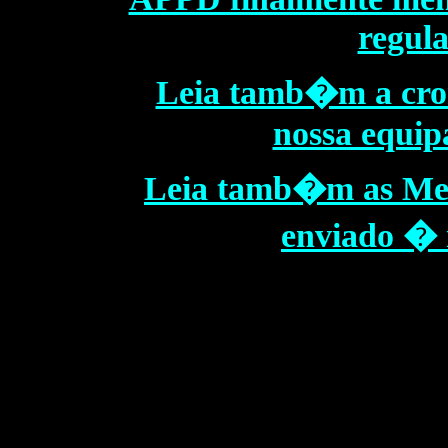
regula
Leia tamb�m a cro
nossa equip
Leia tamb�m as Men
enviado � n