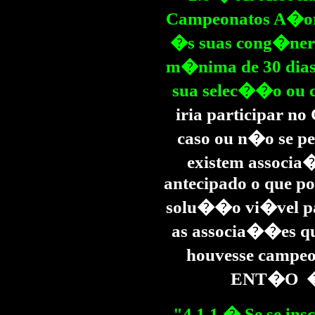
Campeonatos A�ori
�s suas cong�nere
m�nima de 30 dias
sua selec��o ou c
iria participar n
caso ou n�o se pe
existem associa�
antecipado o que p
solu��o vi�vel p
as associa��es qu
houvesse campe
ENT�O �
"4.1.1 � Se se in