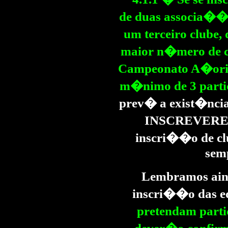
de duas associa��
um terceiro clube
maior n�mero de cl
Campeonato A�oria
m�nimo de 3 partic
prev� a exist�ncia
INSCREVER
inscri��o de c
semp
Lembramos aind
inscri��o das e
pretendam part