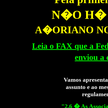
N�O H�
A�ORIANO NO
Leia o FAX que a Fe
enviou a 
Vamos apresentar
assunto e ao me
regulamen
"2.6 � As Associ