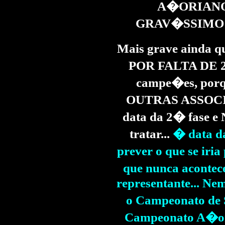
A�ORIANO D
GRAV�SSIMO!!!
Mais grave ainda
POR FALTA DE 
campe�es, porq
OUTRAS ASSOCI
data da 2� fase e
tratar...
� data d
prever o que se iri
que nunca aconte
representante... Ne
o Campeonato de 
Campeonato A�