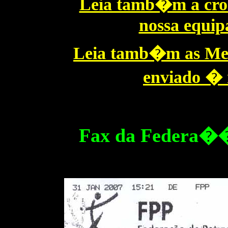
Leia tamb�m a cro
nossa equip
Leia tamb�m as Men
enviado � n
Fax da Federa��