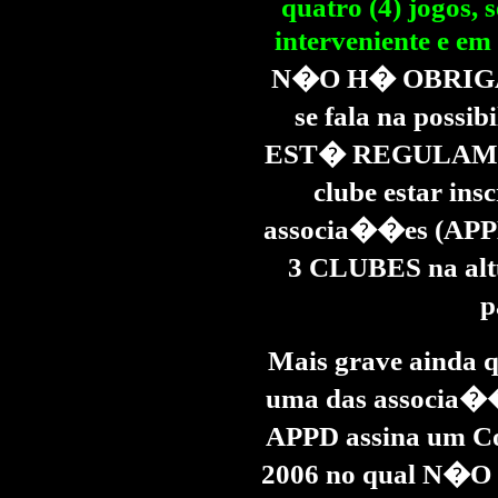
quatro (4) jogos, 
interveniente e em
N�O H� OBRIGA�
se fala na possi
EST� REGULAMENT
clube estar in
associa��es (APPD
3 CLUBES na altu
p
Mais grave ainda
uma das associa��
APPD assina um C
2006 no qual N