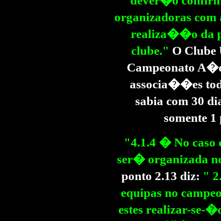
dever�o confirm
organizadoras com
realiza��o da p
clube."
O Clube 
Campeonato A�or
associa��es tod
sabia com 30 di
somente 1 
"4.1.4 � No caso 
ser� organizada no
ponto 2.13 diz:
" 2
equipas no campe
estes realizar-se-