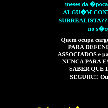
meses da �poca 
ALGU�M CONTA
SURREALISTA??? 
no s�cul
Quem ocupa cargos
PARA DEFEND
ASSOCIADOS e para 
NUNCA PARA E
SABER QUE P
SEGUIR!!! Ou