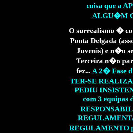
coisa que a A
ALGU�M CO
O surrealismo � co
Ponta Delgada (ass
Juvenis) e n�o s
Terceira n�o par
fez...
A 2� Fase 
TER-SE REALIZ
PEDIU INSISTEN
com 3 equipas 
RESPONSABILI
REGULAMENTA
REGULAMENTO porq